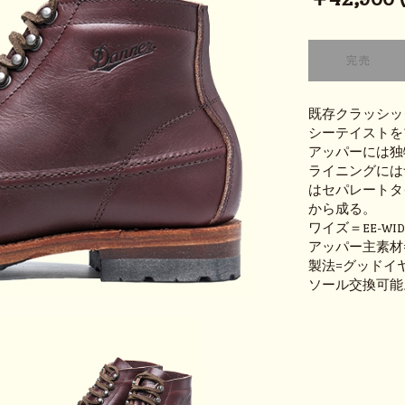
既存クラッシッ
シーテイストを
アッパーには独
ライニングには
はセパレートタイ
から成る。
ワイズ＝EE-WID
アッパー主素材
製法=グッドイ
ソール交換可能