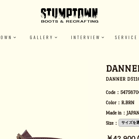
TOWN
GALLERY
INTERVIEW
SERVICE
DANNER
DANNER D5
Code：
5475670
Color：
R.BRN
Made in：
JAPA
Size：
￥42,900 (t