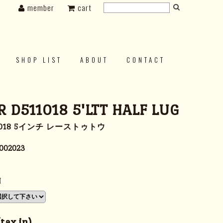
member
cart
SHOP LIST
ABOUT
CONTACT
 D511018 5'LTT HALF LUG
11018 5インチ レーストゥトウ
002023
N
ax in)