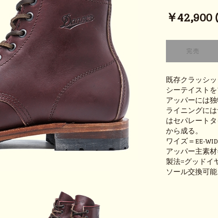
￥42,900 (t
既存クラッシッ
シーテイストを
アッパーには独
ライニングには
はセパレートタイ
から成る。
ワイズ＝EE-WID
アッパー主素材
製法=グッドイ
ソール交換可能