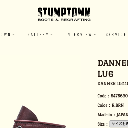
TOWN
GALLERY
INTERVIEW
SERVICE
DANNER
LUG
DANNER D
Code：
5475630
Color：
R.BRN
Made in：
JAPA
Size：