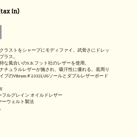
ax in)
クラストをシャープにモディファイ。武骨さにドレッ
プラス。
特な風合いのS.B.フット社のレザーを使用。
ナチュラルレザーが施され、吸汗性に優れる。底周り
プのVibram＃2332LUGソールとダブルレザーボード
E
=フルグレイン オイルドレザー
ヤーウェルト製法
。