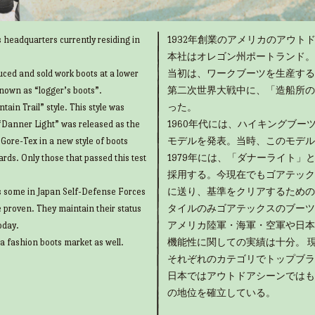
 headquarters currently residing in
1932年創業のアメリカのアウトド
本社はオレゴン州ポートランド。
uced and sold work boots at a lower
当初は、ワークブーツを生産する
known as “logger’s boots”.
第二次世界大戦中に、「造船所の
ain Trail” style. This style was
った。
“Danner Light” was released as the
1960年代には、ハイキングブ
g Gore-Tex in a new style of boots
モデルを発表。当時、このモデル
rds. Only those that passed this test
1979年には、「ダナーライト
採用する。今現在でもゴアテック
as some in Japan Self-Defense Forces
に送り、基準をクリアするための
e proven. They maintain their status
タイルのみゴアテックスのブーツ
oday.
アメリカ陸軍・海軍・空軍や日本
 a fashion boots market as well.
機能性に関しての実績は十分。 
それぞれのカテゴリでトップブラ
日本ではアウトドアシーンではも
の地位を確立している。