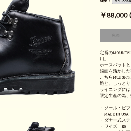
Size：
￥88,000 (t
定番のMOUNT
用。
ホースバットと
銀面を活かした
こちらMt.lI
艶と、しっとり
ライニングには
限定生産の為、
・ソール：ビブ
・MADE IN USA
・ダナー式ステ
・ワイズ EE