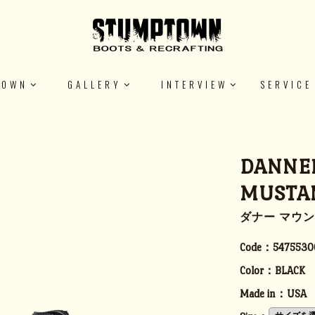
TOWN
GALLERY
INTERVIEW
SERVICE
DANNE
MUSTA
ダナー マウン
Code：
5475530
Color：
BLACK
Made in：
USA