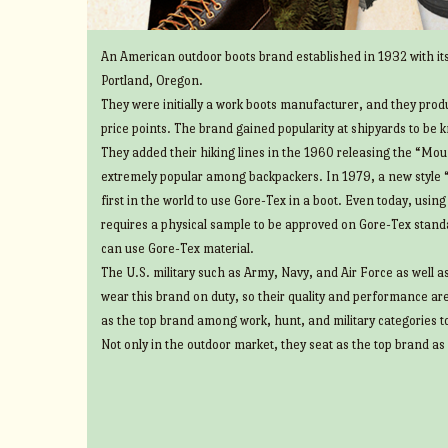
An American outdoor boots brand established in 1932 with its
Portland, Oregon.
They were initially a work boots manufacturer, and they prod
price points. The brand gained popularity at shipyards to be 
They added their hiking lines in the 1960 releasing the “Mount
extremely popular among backpackers. In 1979, a new style 
first in the world to use Gore-Tex in a boot. Even today, usin
requires a physical sample to be approved on Gore-Tex standa
can use Gore-Tex material.
The U.S. military such as Army, Navy, and Air Force as well 
wear this brand on duty, so their quality and performance ar
as the top brand among work, hunt, and military categories t
Not only in the outdoor market, they seat as the top brand as