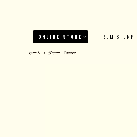
ONLINE STORE
FROM STUMP
ホーム
>
ダナー｜Danner