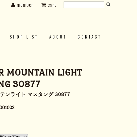
member
cart
SHOP LIST
ABOUT
CONTACT
R MOUNTAIN LIGHT
NG 30877
テンライト マスタング 30877
001022