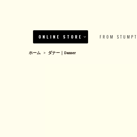
ONLINE STORE
FROM STUMP
ホーム
>
ダナー｜Danner