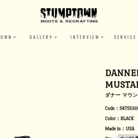
TOWN
GALLERY
INTERVIEW
SERVICE
DANNE
MUSTA
ダナー マウン
Code：
5475530
Color：
BLACK
Made in：
USA