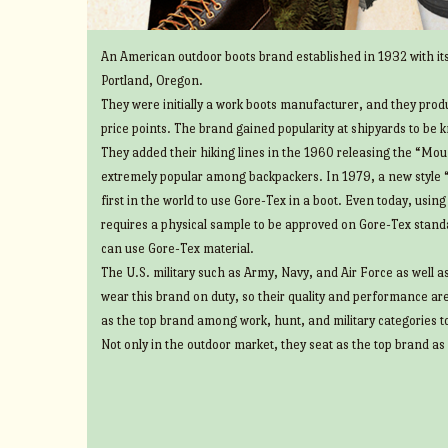
An American outdoor boots brand established in 1932 with its
Portland, Oregon.
They were initially a work boots manufacturer, and they prod
price points. The brand gained popularity at shipyards to be 
They added their hiking lines in the 1960 releasing the “Mount
extremely popular among backpackers. In 1979, a new style 
first in the world to use Gore-Tex in a boot. Even today, usin
requires a physical sample to be approved on Gore-Tex standa
can use Gore-Tex material.
The U.S. military such as Army, Navy, and Air Force as well 
wear this brand on duty, so their quality and performance ar
as the top brand among work, hunt, and military categories t
Not only in the outdoor market, they seat as the top brand as