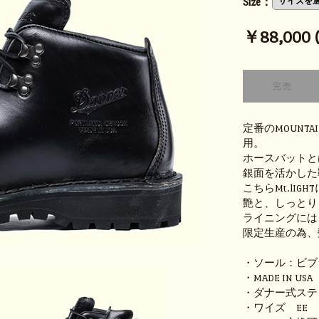
Size：
￥88,000 (t
定番のMOUNT
用。
ホースバットと
銀面を活かした
こちらMt.lI
艶と、しっとり
ライニングには
限定生産の為、
・ソール：ビブ
・MADE IN USA
・ダナー式ステ
・ワイズ EE