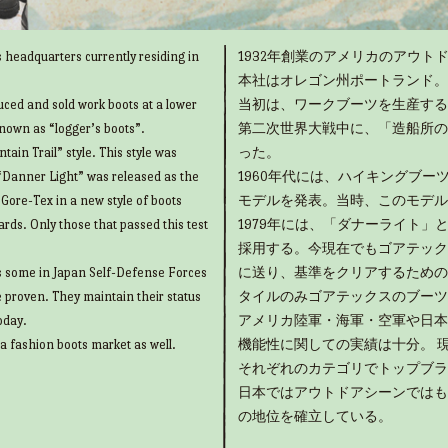
 headquarters currently residing in
1932年創業のアメリカのアウトド
本社はオレゴン州ポートランド。
uced and sold work boots at a lower
当初は、ワークブーツを生産する
known as “logger’s boots”.
第二次世界大戦中に、「造船所の
ain Trail” style. This style was
った。
“Danner Light” was released as the
1960年代には、ハイキングブ
g Gore-Tex in a new style of boots
モデルを発表。当時、このモデル
rds. Only those that passed this test
1979年には、「ダナーライト
採用する。今現在でもゴアテック
as some in Japan Self-Defense Forces
に送り、基準をクリアするための
e proven. They maintain their status
タイルのみゴアテックスのブーツ
oday.
アメリカ陸軍・海軍・空軍や日本
 a fashion boots market as well.
機能性に関しての実績は十分。 
それぞれのカテゴリでトップブラ
日本ではアウトドアシーンではも
の地位を確立している。