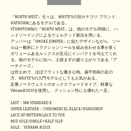
『NORTH WEST』元々は、WHITE'Sの別カテゴリ-ブランド、
HATHORNにあるモデルである。
STUMPTOWNの『NORTH WEST』は、他のモデル同様に、ハ
ンドソーイングによるウェルテッド製法を用いる。
アッパーは『SMOKE JUMPER』に似たデザインながら、ソー
ルは一般的にトラクションソールを組み合わせる事が多く
ボリュームあるルックスが足元にインパクトを与えてくれ
る。他のモデルに比べ、土踏まずの盛り上がりである『ア
ーチイーズ』
は控えめで、ほぼフラットな履き心地。扁平気味の足の
方、WHITE’Sの入門モデルとしても人気がある。
定番ノースウェストのオックスフォードタイプ。軽量な
Vibram#2021を使用し、クッション性にも優れた一足。
LAST：NW STANDARD E
UPPER LEATHER：CHROMEXCEL BLACK/BURGUNDY
LACE UP PATTERN:LACE TO TOE
MID SOLE:SINGLE+HALF SLIP
SOLE：VIBRAM #2021