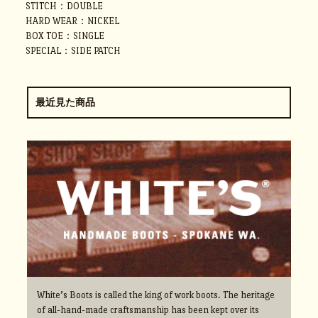
STITCH：DOUBLE
HARD WEAR：NICKEL
BOX TOE：SINGLE
SPECIAL：SIDE PATCH
最近見た商品
White’s Boots is called the king of work boots. The heritage
of all-hand-made craftsmanship has been kept over its