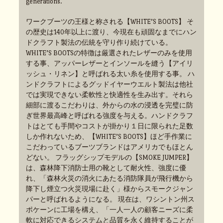
generations.
ワークブーツの王様と称される【WHITE’S BOOTS】 そ
の歴史は140年以上に渡り、今現在も頑固なまでにハン
ドクラフト製法の伝統を守り作り続けている。
WHITE’S BOOTSの特徴は厳選されたレザーのみを使用
する事、アッパーレザーとインソールを縫う【アイリ
ッシュ・リネン】と呼ばれる太い糸を使用する事。 ハ
ンドクラフトによるグッドイヤーウエルト製法は他社
では実現できない柔軟性と快適性を生み出す。それら
細部に渡るこだわりは、外からの水の浸透を完璧に防
ぎ世界最高峰と呼ばれる強度を与える。ハンドクラフ
トはとても手間やコストが掛かり１日に限られた足数
しか作れないため、【WHITE’S BOOTS】ほど手作業に
こだわっているブーツブランドはアメリカでもほとん
どない。 フラッグシップモデルの【SMOKE JUMPER】
は、森林降下消防士用の靴として耐火性、強度に優
れ、「森林火災の消火にあたる消防隊員が飛行機から
降下し煙立つ火災現場に赴く」様からスモークジャン
パーと呼ばれるようになる。 現在は、ワシントン州ス
ポケーンに工場を構え、「一人一人の顧客ニーズに柔
軟に対応できるシステムと品質を永く維持することが