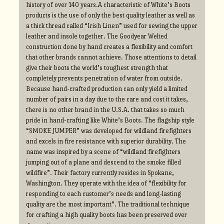
history of over 140 years.A characteristic of White’s Boots
products is the use of only the best quality leather as well as
a thick thread called “Irish Linen” used for sewing the upper
leather and insole together. The Goodyear Welted
construction done by hand creates a flexibility and comfort
that other brands cannot achieve. Those attentions to detail
give their boots the world’s toughest strength that
completely prevents penetration of water from outside.
Because hand-crafted production can only yield a limited
number of pairs in a day due to the care and cost it takes,
there is no other brand in the U.S.A. that takes so much
pride in hand-crafting like White’s Boots. The flagship style
“SMOKE JUMPER” was developed for wildland firefighters
and excels in fire resistance with superior durability. The
name was inspired by a scene of “wildland firefighters
jumping out of a plane and descend to the smoke filled
wildfire”. Their factory currently resides in Spokane,
Washington. They operate with the idea of “flexibility for
responding to each customer’s needs and long-lasting
quality are the most important”. The traditional technique
for crafting a high quality boots has been preserved over