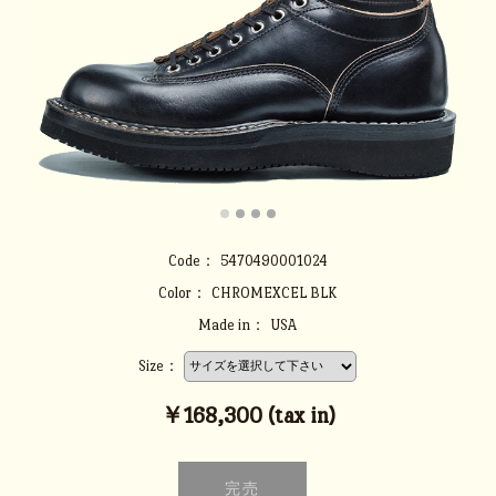
Code：
5470490001024
Color：
CHROMEXCEL BLK
Made in：
USA
Size：
￥168,300 (tax in)