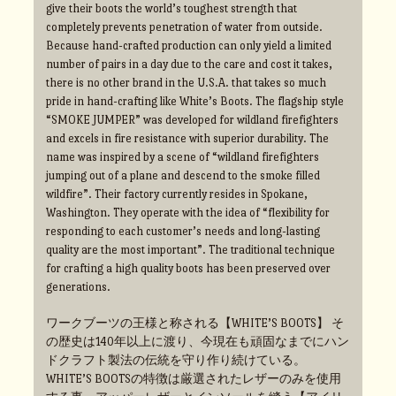
give their boots the world’s toughest strength that
completely prevents penetration of water from outside.
Because hand-crafted production can only yield a limited
number of pairs in a day due to the care and cost it takes,
there is no other brand in the U.S.A. that takes so much
pride in hand-crafting like White’s Boots. The flagship style
“SMOKE JUMPER” was developed for wildland firefighters
and excels in fire resistance with superior durability. The
name was inspired by a scene of “wildland firefighters
jumping out of a plane and descend to the smoke filled
wildfire”. Their factory currently resides in Spokane,
Washington. They operate with the idea of “flexibility for
responding to each customer’s needs and long-lasting
quality are the most important”. The traditional technique
for crafting a high quality boots has been preserved over
generations.
ワークブーツの王様と称される【WHITE’S BOOTS】 そ
の歴史は140年以上に渡り、今現在も頑固なまでにハン
ドクラフト製法の伝統を守り作り続けている。
WHITE’S BOOTSの特徴は厳選されたレザーのみを使用