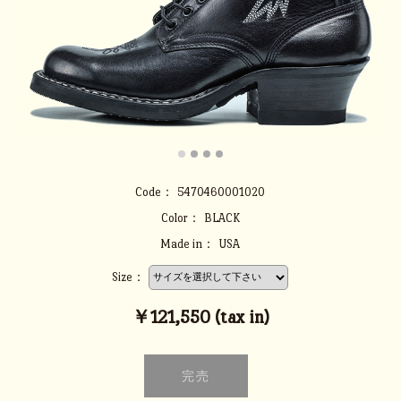
Code：
5470460001020
Color：
BLACK
Made in：
USA
Size：
￥121,550 (tax in)