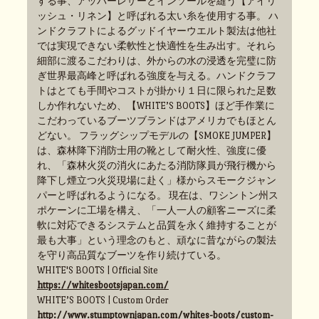
する事、アッパーレザーとインソールを縫う【アイリ
ッシュ・リネン】と呼ばれる太い糸を使用する事。 ハ
ンドクラフトによるグッドイヤーウエルト製法は他社
では実現できない柔軟性と快適性を生み出す。それら
細部に渡るこだわりは、外からの水の浸透を完璧に防
ぎ世界最高峰と呼ばれる強度を与える。ハンドクラフ
トはとても手間やコストが掛かり１日に限られた足数
しか作れないため、【WHITE’S BOOTS】ほど手作業に
こだわっているブーツブランドはアメリカでもほとん
どない。 フラッグシップモデルの【SMOKE JUMPER】
は、森林降下消防士用の靴として耐火性、強度に優
れ、「森林火災の消火にあたる消防隊員が飛行機から
降下し煙立つ火災現場に赴く」様からスモークジャン
パーと呼ばれるようになる。 現在は、ワシントン州ス
ポケーンに工場を構え、「一人一人の顧客ニーズに柔
軟に対応できるシステムと品質を永く維持することが
最も大事」という理念のもと、頑なに昔ながらの製法
を守り高品質なブーツを作り続けている。
WHITE'S BOOTS | Official Site
https://whitesbootsjapan.com/
WHITE’S BOOTS | Custom Order
http://www.stumptownjapan.com/whites-boots/custom-