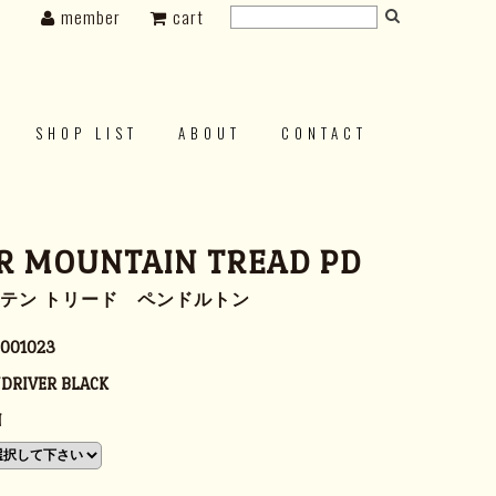
member
cart
SHOP LIST
ABOUT
CONTACT
R MOUNTAIN TREAD PD
ンテン トリード ペンドルトン
001023
DRIVER BLACK
N