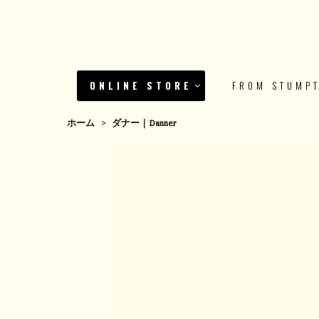
ONLINE STORE
FROM STUMP
ホーム
>
ダナー｜Danner