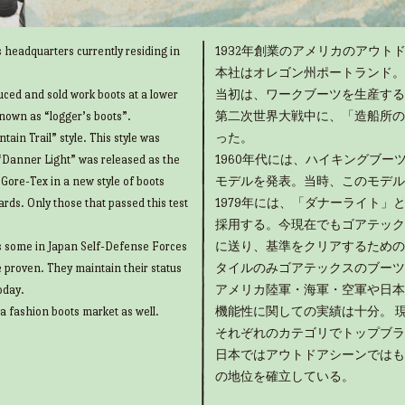
 headquarters currently residing in
1932年創業のアメリカのアウトド
本社はオレゴン州ポートランド。
uced and sold work boots at a lower
当初は、ワークブーツを生産する
known as “logger’s boots”.
第二次世界大戦中に、「造船所の
ain Trail” style. This style was
った。
“Danner Light” was released as the
1960年代には、ハイキングブ
g Gore-Tex in a new style of boots
モデルを発表。当時、このモデル
rds. Only those that passed this test
1979年には、「ダナーライト
採用する。今現在でもゴアテック
as some in Japan Self-Defense Forces
に送り、基準をクリアするための
e proven. They maintain their status
タイルのみゴアテックスのブーツ
oday.
アメリカ陸軍・海軍・空軍や日本
 a fashion boots market as well.
機能性に関しての実績は十分。 
それぞれのカテゴリでトップブラ
日本ではアウトドアシーンではも
の地位を確立している。