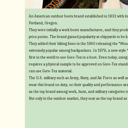
An American outdoor boots brand established in 1932 with its
Portland, Oregon.
They were initially a work boots manufacturer, and they prod
price points. The brand gained popularity at shipyards to be 
They added their hiking lines in the 1960 releasing the “Mount
extremely popular among backpackers. In 1979, a new style 
first in the world to use Gore-Tex in a boot. Even today, usin
requires a physical sample to be approved on Gore-Tex standa
can use Gore-Tex material.
The U.S. military such as Army, Navy, and Air Force as well 
wear this brand on duty, so their quality and performance ar
as the top brand among work, hunt, and military categories t
Not only in the outdoor market, they seat as the top brand as