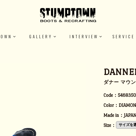
TOWN
GALLERY
INTERVIEW
SERVICE
DANNE
ダナー マウ
Code：
5468350
Color：
DIAMON
Made in：
JAPA
Size：