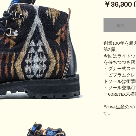
￥36,300 (t
創業100年を超
第2弾。
今回はライトウェ
を持ちつつも落
・ダナー式ステ
・ビブラムクレ
ドソールは衝撃
・ソール交換可
・GORETEX未
※USA生産のM
す。