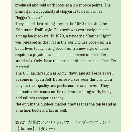
produced and sold work boots at a lower price points. The
brand gained popularity at shipyards to be known as
“logger’s boots”.
They added their hiking lines in the 1960 releasing the
“Mountain Trail” style. This style was extremely popular
among backpackers. In 1979, a new style “Danner Light”
was released as the first in the world to use Gore-Tex in a
boot. Even today, using Gore-Tex in a new style of boots
requires a physical sample to be approved on Gore-Tex
standards. Only those that passed this test can use Gore-Tex
material.
The U.S. military such as Army, Navy, and Air Force as well
as some in Japan Self-Defense Forces wear this brand on
duty, so their quality and performance are proven. They
maintain their status as the top brand among work, hunt,
and military categories today.
Not only in the outdoor market, they seat as the top brand as
a fashion boots market as well.
1932年創業のアメリカのアウトドアブーツブランド
【Danner】（ダナー）。