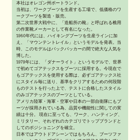
本社はオレゴン州ポートランド。
当初は、ワークブーツを生産する工場で、低価格のワ
ークブーツを製造・販売。
第二次世界大戦中に、「造船所の靴」と呼ばれる樵用
の作業靴メーカーとして有名になった。
1960年代には、ハイキングブーツを生産ラインに加
え、「マウンテントレイル」というモデルを発表。当
時、このモデルはバックパッカーの間で絶大な人気を
博した。
1979年には、「ダナーライト」というモデルで、世界
で初めてゴアテックスをブーツに採用する。今現在で
もゴアテックスを使用する際は、必ずゴアテックス社
にスタイル毎に送り、基準をクリアするための何段階
ものテストを行った上で、テストに合格したスタイル
のみゴアテックスのブーツとしている。
アメリカ陸軍・海軍・空軍や日本の一部自衛隊にもブ
ーツが採用されている為、品質や機能性に関しての実
績は十分。 現在に至っても、ワーク、ハンティング、
ミリタリー、それぞれのカテゴリでトップブランドと
してのポジショニングを確立。
日本ではアウトドアシーンではもちろん、ブーツファ