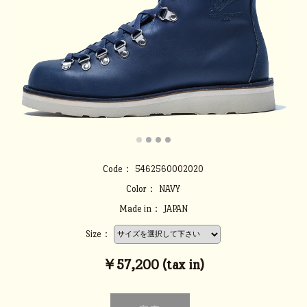
Code：
5462560002020
Color：
NAVY
Made in：
JAPAN
Size：
￥57,200 (tax in)