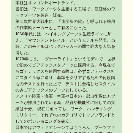
本社はオレゴン州ポートランド。
当初は、ワークブーツを生産する工場で、低価格のワ
ークブーツを製造・販売。
第二次世界大戦中に、「造船所の靴」と呼ばれる樵用
の作業靴メーカーとして有名になった。
1960年代には、ハイキングブーツを生産ラインに加
え、「マウンテントレイル」というモデルを発表。当
時、このモデルはバックパッカーの間で絶大な人気を
博した。
1979年には、「ダナーライト」というモデルで、世界
で初めてゴアテックスをブーツに採用する。今現在で
もゴアテックスを使用する際は、必ずゴアテックス社
にスタイル毎に送り、基準をクリアするための何段階
ものテストを行った上で、テストに合格したスタイル
のみゴアテックスのブーツとしている。
アメリカ陸軍・海軍・空軍や日本の一部自衛隊にもブ
ーツが採用されている為、品質や機能性に関しての実
績は十分。 現在に至っても、ワーク、ハンティング、
ミリタリー、それぞれのカテゴリでトップブランドと
してのポジショニングを確立。
日本ではアウトドアシーンではもちろん、ブーツファ