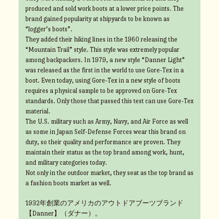
produced and sold work boots at a lower price points. The
brand gained popularity at shipyards to be known as
“logger’s boots”.
They added their hiking lines in the 1960 releasing the
“Mountain Trail” style. This style was extremely popular
among backpackers. In 1979, a new style “Danner Light”
was released as the first in the world to use Gore-Tex in a
boot. Even today, using Gore-Tex in a new style of boots
requires a physical sample to be approved on Gore-Tex
standards. Only those that passed this test can use Gore-Tex
material.
The U.S. military such as Army, Navy, and Air Force as well
as some in Japan Self-Defense Forces wear this brand on
duty, so their quality and performance are proven. They
maintain their status as the top brand among work, hunt,
and military categories today.
Not only in the outdoor market, they seat as the top brand as
a fashion boots market as well.
1932年創業のアメリカのアウトドアブーツブランド
【Danner】（ダナー）。