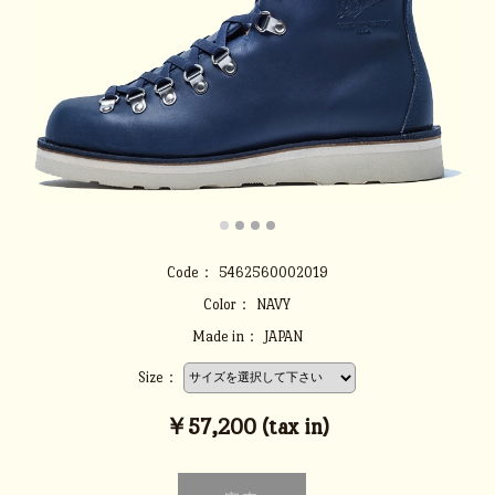
Code：
5462560002019
Color：
NAVY
Made in：
JAPAN
Size：
￥57,200 (tax in)