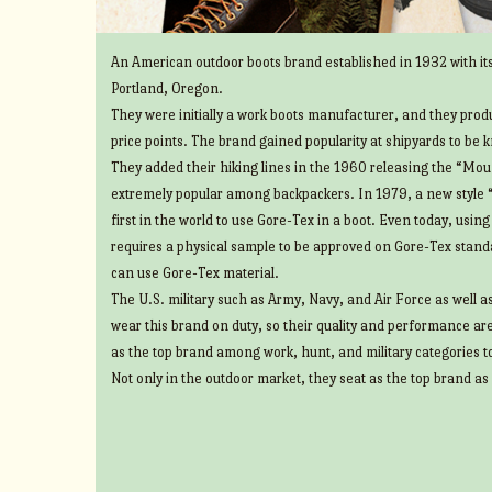
An American outdoor boots brand established in 1932 with its
Portland, Oregon.
They were initially a work boots manufacturer, and they prod
price points. The brand gained popularity at shipyards to be 
They added their hiking lines in the 1960 releasing the “Mount
extremely popular among backpackers. In 1979, a new style 
first in the world to use Gore-Tex in a boot. Even today, usin
requires a physical sample to be approved on Gore-Tex standa
can use Gore-Tex material.
The U.S. military such as Army, Navy, and Air Force as well 
wear this brand on duty, so their quality and performance ar
as the top brand among work, hunt, and military categories t
Not only in the outdoor market, they seat as the top brand as