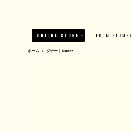
ONLINE STORE
FROM STUMP
ホーム
>
ダナー｜Danner