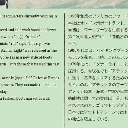
 headquarters currently residing in
1932年創業のアメリカのアウトド
本社はオレゴン州ポートランド。
uced and sold work boots at a lower
当初は、ワークブーツを生産する
known as “logger’s boots”.
第二次世界大戦中に、「造船所の
ain Trail” style. This style was
った。
“Danner Light” was released as the
1960年代には、ハイキングブ
g Gore-Tex in a new style of boots
モデルを発表。当時、このモデル
rds. Only those that passed this test
1979年には、「ダナーライト
採用する。今現在でもゴアテック
as some in Japan Self-Defense Forces
に送り、基準をクリアするための
e proven. They maintain their status
タイルのみゴアテックスのブーツ
oday.
アメリカ陸軍・海軍・空軍や日本
 a fashion boots market as well.
機能性に関しての実績は十分。 
それぞれのカテゴリでトップブラ
日本ではアウトドアシーンではも
の地位を確立している。