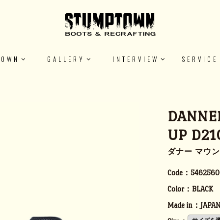
TOWN
GALLERY
INTERVIEW
SERVICE
DANNER
UP D21
ダナー マウ
Code：
5462560
Color：
BLACK
Made in：
JAPA