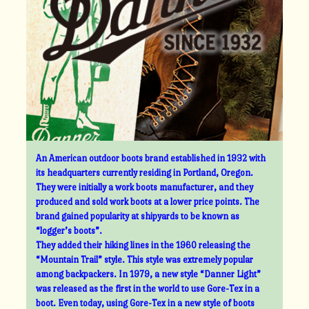
An American outdoor boots brand established in 1932 with
its headquarters currently residing in Portland, Oregon.
They were initially a work boots manufacturer, and they
produced and sold work boots at a lower price points. The
brand gained popularity at shipyards to be known as
“logger’s boots”.
They added their hiking lines in the 1960 releasing the
“Mountain Trail” style. This style was extremely popular
among backpackers. In 1979, a new style “Danner Light”
was released as the first in the world to use Gore-Tex in a
boot. Even today, using Gore-Tex in a new style of boots