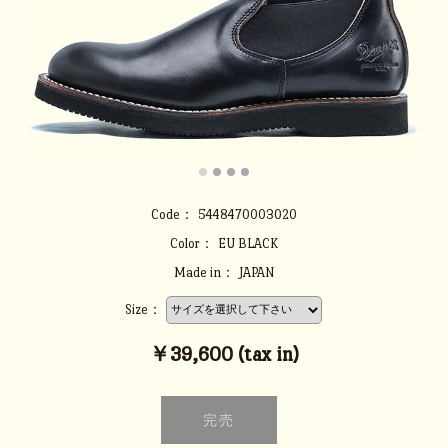
Code：
5448470003020
Color：
EU BLACK
Made in：
JAPAN
Size：
￥39,600 (tax in)