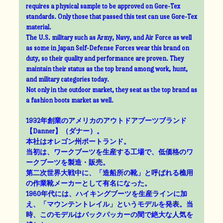
requires a physical sample to be approved on Gore-Tex
standards. Only those that passed this test can use Gore-Tex
material.
The U.S. military such as Army, Navy, and Air Force as well
as some in Japan Self-Defense Forces wear this brand on
duty, so their quality and performance are proven. They
maintain their status as the top brand among work, hunt,
and military categories today.
Not only in the outdoor market, they seat as the top brand as
a fashion boots market as well.
1932年創業のアメリカのアウトドアブーツブランド
【Danner】（ダナー）。
本社はオレゴン州ポートランド。
当初は、ワークブーツを生産する工場で、低価格のワ
ークブーツを製造・販売。
第二次世界大戦中に、「造船所の靴」と呼ばれる樵用
の作業靴メーカーとして有名になった。
1960年代には、ハイキングブーツを生産ラインに加
え、「マウンテントレイル」というモデルを発表。当
時、このモデルはバックパッカーの間で絶大な人気を