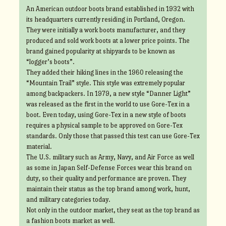
An American outdoor boots brand established in 1932 with
its headquarters currently residing in Portland, Oregon.
They were initially a work boots manufacturer, and they
produced and sold work boots at a lower price points. The
brand gained popularity at shipyards to be known as
“logger’s boots”.
They added their hiking lines in the 1960 releasing the
“Mountain Trail” style. This style was extremely popular
among backpackers. In 1979, a new style “Danner Light”
was released as the first in the world to use Gore-Tex in a
boot. Even today, using Gore-Tex in a new style of boots
requires a physical sample to be approved on Gore-Tex
standards. Only those that passed this test can use Gore-Tex
material.
The U.S. military such as Army, Navy, and Air Force as well
as some in Japan Self-Defense Forces wear this brand on
duty, so their quality and performance are proven. They
maintain their status as the top brand among work, hunt,
and military categories today.
Not only in the outdoor market, they seat as the top brand as
a fashion boots market as well.