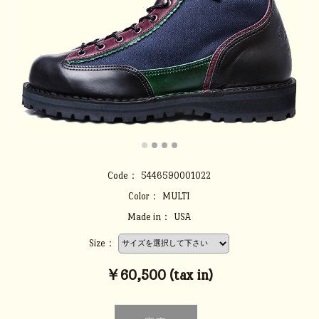
Code：
5446590001022
Color：
MULTI
Made in：
USA
Size：
￥60,500 (tax in)