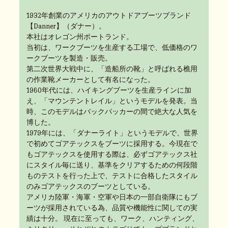
1932年創業のアメリカのアウトドアブーツブランド
【Danner】（ダナー）。
本社はオレゴン州ポートランド。
当初は、ワークブーツを生産する工場で、低価格のワ
ークブーツを製造・販売。
第二次世界大戦中に、「造船所の靴」と呼ばれる樵用
の作業靴メーカーとして有名になった。
1960年代には、ハイキングブーツを生産ラインに加
え、「マウンテントレイル」というモデルを発表。当
時、このモデルはバックパッカーの間で絶大な人気を
博した。
1979年には、「ダナーライト」というモデルで、世界
で初めてゴアテックスをブーツに採用する。今現在で
もゴアテックスを使用する際は、必ずゴアテックス社
にスタイル毎に送り、基準をクリアするための何段階
ものテストを行った上で、テストに合格したスタイル
のみゴアテックスのブーツとしている。
アメリカ陸軍・海軍・空軍や日本の一部自衛隊にもブ
ーツが採用されている為、品質や機能性に関しての実
績は十分。 現在に至っても、ワーク、ハンティング、