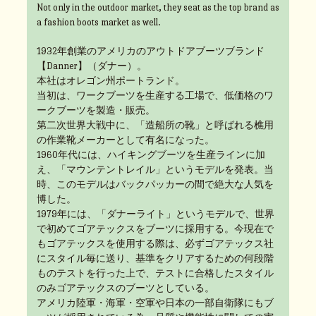
Not only in the outdoor market, they seat as the top brand as
a fashion boots market as well.
1932年創業のアメリカのアウトドアブーツブランド
【Danner】（ダナー）。
本社はオレゴン州ポートランド。
当初は、ワークブーツを生産する工場で、低価格のワ
ークブーツを製造・販売。
第二次世界大戦中に、「造船所の靴」と呼ばれる樵用
の作業靴メーカーとして有名になった。
1960年代には、ハイキングブーツを生産ラインに加
え、「マウンテントレイル」というモデルを発表。当
時、このモデルはバックパッカーの間で絶大な人気を
博した。
1979年には、「ダナーライト」というモデルで、世界
で初めてゴアテックスをブーツに採用する。今現在で
もゴアテックスを使用する際は、必ずゴアテックス社
にスタイル毎に送り、基準をクリアするための何段階
ものテストを行った上で、テストに合格したスタイル
のみゴアテックスのブーツとしている。
アメリカ陸軍・海軍・空軍や日本の一部自衛隊にもブ