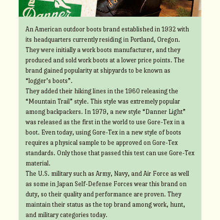
An American outdoor boots brand established in 1932 with
its headquarters currently residing in Portland, Oregon.
They were initially a work boots manufacturer, and they
produced and sold work boots at a lower price points. The
brand gained popularity at shipyards to be known as
“logger’s boots”.
They added their hiking lines in the 1960 releasing the
“Mountain Trail” style. This style was extremely popular
among backpackers. In 1979, a new style “Danner Light”
was released as the first in the world to use Gore-Tex in a
boot. Even today, using Gore-Tex in a new style of boots
requires a physical sample to be approved on Gore-Tex
standards. Only those that passed this test can use Gore-Tex
material.
The U.S. military such as Army, Navy, and Air Force as well
as some in Japan Self-Defense Forces wear this brand on
duty, so their quality and performance are proven. They
maintain their status as the top brand among work, hunt,
and military categories today.