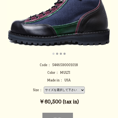
Code：
5446590001018
Color：
MULTI
Made in：
USA
Size：
￥60,500 (tax in)