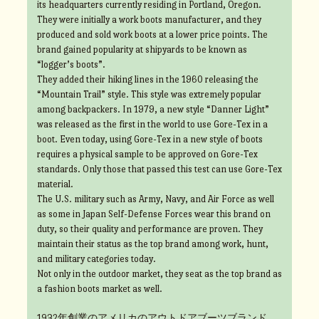
its headquarters currently residing in Portland, Oregon.
They were initially a work boots manufacturer, and they
produced and sold work boots at a lower price points. The
brand gained popularity at shipyards to be known as
“logger’s boots”.
They added their hiking lines in the 1960 releasing the
“Mountain Trail” style. This style was extremely popular
among backpackers. In 1979, a new style “Danner Light”
was released as the first in the world to use Gore-Tex in a
boot. Even today, using Gore-Tex in a new style of boots
requires a physical sample to be approved on Gore-Tex
standards. Only those that passed this test can use Gore-Tex
material.
The U.S. military such as Army, Navy, and Air Force as well
as some in Japan Self-Defense Forces wear this brand on
duty, so their quality and performance are proven. They
maintain their status as the top brand among work, hunt,
and military categories today.
Not only in the outdoor market, they seat as the top brand as
a fashion boots market as well.
1932年創業のアメリカのアウトドアブーツブランド