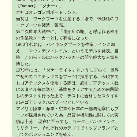
【Danner】（ダナー）。
本社はオレゴン州ポートランド。
当初は、ワークブーツを生産する工場で、低価格のワ
ークブーツを製造・販売。
第二次世界大戦中に、「造船所の靴」と呼ばれる樵用
の作業靴メーカーとして有名になった。
1960年代には、ハイキングブーツを生産ラインに加
え、「マウンテントレイル」というモデルを発表。当
時、このモデルはバックパッカーの間で絶大な人気を
博した。
1979年には、「ダナーライト」というモデルで、世界
で初めてゴアテックスをブーツに採用する。今現在で
もゴアテックスを使用する際は、必ずゴアテックス社
にスタイル毎に送り、基準をクリアするための何段階
ものテストを行った上で、テストに合格したスタイル
のみゴアテックスのブーツとしている。
アメリカ陸軍・海軍・空軍や日本の一部自衛隊にもブ
ーツが採用されている為、品質や機能性に関しての実
績は十分。 現在に至っても、ワーク、ハンティング、
ミリタリー、それぞれのカテゴリでトップブランドと
してのポジショニングを確立。