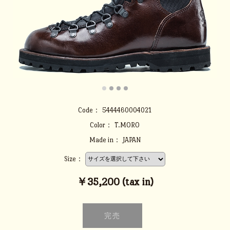
Code：
5444460004021
Color：
T.MORO
Made in：
JAPAN
Size：
￥35,200 (tax in)