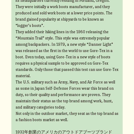
its headquarters currently residing in Portland, Oregon.
They were initially a work boots manufacturer, and they
produced and sold work boots at a lower price points. The
brand gained popularity at shipyards to be known as
“logger’s boots”.
They added their hiking lines in the 1960 releasing the
“Mountain Trail” style. This style was extremely popular
among backpackers. In 1979, a new style “Danner Light”
was released as the first in the world to use Gore-Tex in a
boot. Even today, using Gore-Tex in a new style of boots
requires a physical sample to be approved on Gore-Tex
standards. Only those that passed this test can use Gore-Tex
material.
The U.S. military such as Army, Navy, and Air Force as well
as some in Japan Self-Defense Forces wear this brand on
duty, so their quality and performance are proven. They
maintain their status as the top brand among work, hunt,
and military categories today.
Not only in the outdoor market, they seat as the top brand as
a fashion boots market as well.
1932年創業のアメリカのアウトドアブーツブランド