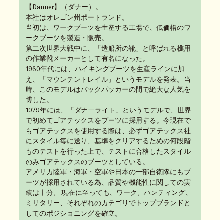
【Danner】（ダナー）。
本社はオレゴン州ポートランド。
当初は、ワークブーツを生産する工場で、低価格のワ
ークブーツを製造・販売。
第二次世界大戦中に、「造船所の靴」と呼ばれる樵用
の作業靴メーカーとして有名になった。
1960年代には、ハイキングブーツを生産ラインに加
え、「マウンテントレイル」というモデルを発表。当
時、このモデルはバックパッカーの間で絶大な人気を
博した。
1979年には、「ダナーライト」というモデルで、世界
で初めてゴアテックスをブーツに採用する。今現在で
もゴアテックスを使用する際は、必ずゴアテックス社
にスタイル毎に送り、基準をクリアするための何段階
ものテストを行った上で、テストに合格したスタイル
のみゴアテックスのブーツとしている。
アメリカ陸軍・海軍・空軍や日本の一部自衛隊にもブ
ーツが採用されている為、品質や機能性に関しての実
績は十分。 現在に至っても、ワーク、ハンティング、
ミリタリー、それぞれのカテゴリでトップブランドと
してのポジショニングを確立。