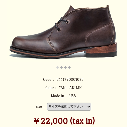
Code：
5441770001025
Color：
TAN ANILIN
Made in：
USA
Size：
￥22,000 (tax in)