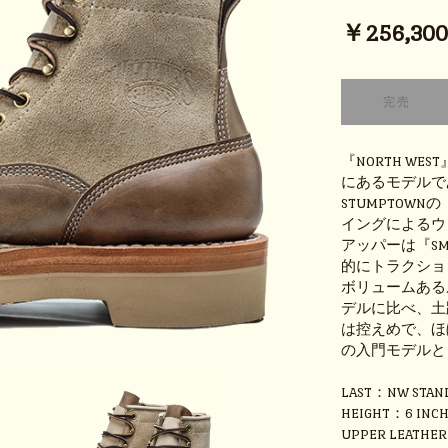
￥256,300 
『NORTH WE
にあるモデルで
STUMPTOW
イングによるウ
アッパーは『SM
的にトラクショ
ボリュームある
デルに比べ、土
は控えめで、ほ
の入門モデルと
LAST：NW STAN
HEIGHT：6 INC
UPPER LEATHE