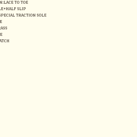
N:LACE TO TOE
LE+HALF SLIP
PECIAL TRACTION SOLE
E
ASS
E
ATCH