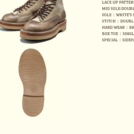
LACE UP PATTER
MID SOLE:DOUB
SOLE：WHITE'S S
STITCH：DOUBL
HARD WEAR：BR
BOX TOE：SINGL
SPECIAL：SIDEP