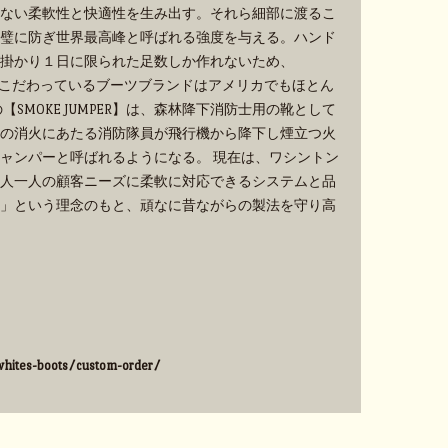
ない柔軟性と快適性を生み出す。それら細部に渡るこ
璧に防ぎ世界最高峰と呼ばれる強度を与える。ハンド
掛かり１日に限られた足数しか作れないため、
手作業にこだわっているブーツブランドはアメリカでもほとん
SMOKE JUMPER】は、森林降下消防士用の靴として
の消火にあたる消防隊員が飛行機から降下し煙立つ火
ャンパーと呼ばれるようになる。 現在は、ワシントン
人一人の顧客ニーズに柔軟に対応できるシステムと品
」という理念のもと、頑なに昔ながらの製法を守り高
hites-boots/custom-order/