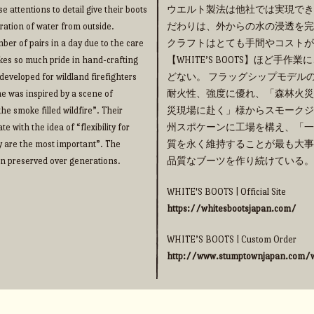
e attentions to detail give their boots
ウエルト製法は他社では実現でき
ration of water from outside.
だわりは、外からの水の浸透を完
ber of pairs in a day due to the care
クラフトはとても手間やコストが
takes so much pride in hand-crafting
【WHITE’S BOOTS】ほど
eveloped for wildland firefighters
どない。 フラッグシップモデルの【
me was inspired by a scene of
耐火性、強度に優れ、「森林火災
he smoke filled wildfire”. Their
災現場に赴く」様からスモークジ
 with the idea of “flexibility for
州スポケーンに工場を構え、「一
y are the most important”. The
質を永く維持することが最も大事
een preserved over generations.
品質なブーツを作り続けている。
WHITE'S BOOTS | Official Site
https://whitesbootsjapan.com/
WHITE’S BOOTS | Custom Order
http://www.stumptownjapan.com/w