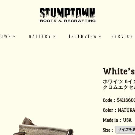
TOWN
GALLERY
INTERVIEW
SERVICE
White’
ホワイツ 6イ
クロムエクセ
Code：
5411660
Color：
NATURA
Made in：
USA
Size：