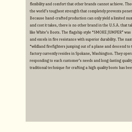
flexibility and comfort that other brands cannot achieve. Thos
the world’s toughest strength that completely prevents penet
Because hand-crafted production can only yield a limited num
and cost it takes, there is no other brand in the U.S.A. that 
like White’s Boots. The flagship style “SMOKE JUMPER” was d
and excels in fire resistance with superior durability. The na
“wildland firefighters jumping out of a plane and descend to t
factory currently resides in Spokane, Washington. They operate
responding to each customer’s needs and long-lasting qualit
traditional technique for crafting a high quality boots has b