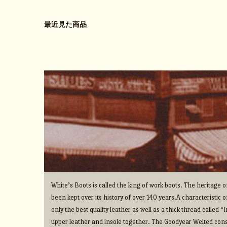
最近見た商品
White’s Boots is called the king of work boots. The heritage
been kept over its history of over 140 years.A characteristic o
only the best quality leather as well as a thick thread called 
upper leather and insole together. The Goodyear Welted cons