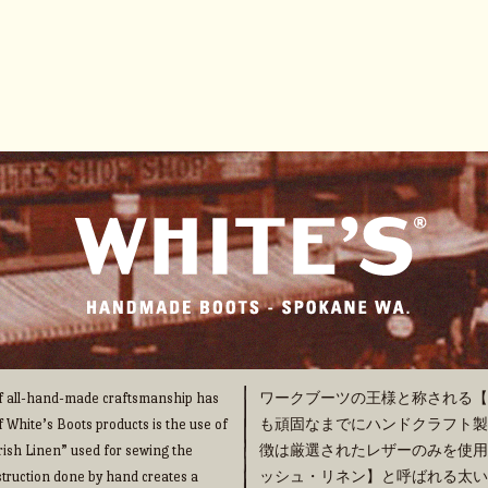
 of all-hand-made craftsmanship has
ワークブーツの王様と称される【WHI
f White’s Boots products is the use of
も頑固なまでにハンドクラフト製法の
“Irish Linen” used for sewing the
徴は厳選されたレザーのみを使用
truction done by hand creates a
ッシュ・リネン】と呼ばれる太い