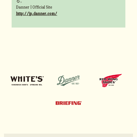
る。
Danner | Official Site
http://jp.danner.com/