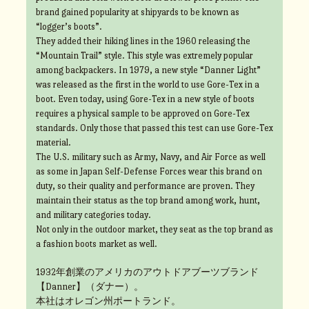
brand gained popularity at shipyards to be known as
“logger’s boots”.
They added their hiking lines in the 1960 releasing the
“Mountain Trail” style. This style was extremely popular
among backpackers. In 1979, a new style “Danner Light”
was released as the first in the world to use Gore-Tex in a
boot. Even today, using Gore-Tex in a new style of boots
requires a physical sample to be approved on Gore-Tex
standards. Only those that passed this test can use Gore-Tex
material.
The U.S. military such as Army, Navy, and Air Force as well
as some in Japan Self-Defense Forces wear this brand on
duty, so their quality and performance are proven. They
maintain their status as the top brand among work, hunt,
and military categories today.
Not only in the outdoor market, they seat as the top brand as
a fashion boots market as well.
1932年創業のアメリカのアウトドアブーツブランド
【Danner】（ダナー）。
本社はオレゴン州ポートランド。