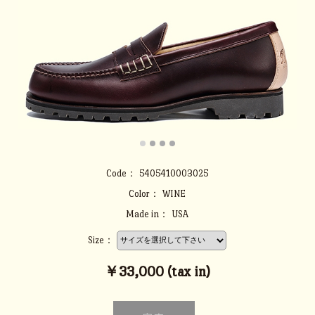
Code：
5405410003025
Color：
WINE
Made in：
USA
Size：
￥33,000 (tax in)