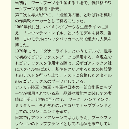
当初は、ワークブーツを生産する工場で、低価格のワ
ークブーツを製造・販売。
第二次世界大戦中に、「造船所の靴」と呼ばれる樵用
の作業靴メーカーとして有名になった。
1960年代には、ハイキングブーツを生産ラインに加
え、「マウンテントレイル」というモデルを発表。当
時、このモデルはバックパッカーの間で絶大な人気を
博した。
1979年には、「ダナーライト」というモデルで、世界
で初めてゴアテックスをブーツに採用する。今現在で
もゴアテックスを使用する際は、必ずゴアテックス社
にスタイル毎に送り、基準をクリアするための何段階
ものテストを行った上で、テストに合格したスタイル
のみゴアテックスのブーツとしている。
アメリカ陸軍・海軍・空軍や日本の一部自衛隊にもブ
ーツが採用されている為、品質や機能性に関しての実
績は十分。 現在に至っても、ワーク、ハンティング、
ミリタリー、それぞれのカテゴリでトップブランドと
してのポジショニングを確立。
日本ではアウトドアシーンではもちろん、ブーツファ
ッションのトップブランドとしての地位を確立してい