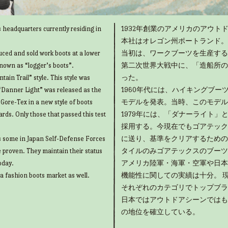
 headquarters currently residing in
1932年創業のアメリカのアウトド
本社はオレゴン州ポートランド。
uced and sold work boots at a lower
当初は、ワークブーツを生産する
known as “logger’s boots”.
第二次世界大戦中に、「造船所の
ain Trail” style. This style was
った。
“Danner Light” was released as the
1960年代には、ハイキングブ
g Gore-Tex in a new style of boots
モデルを発表。当時、このモデル
rds. Only those that passed this test
1979年には、「ダナーライト
採用する。今現在でもゴアテック
as some in Japan Self-Defense Forces
に送り、基準をクリアするための
e proven. They maintain their status
タイルのみゴアテックスのブーツ
oday.
アメリカ陸軍・海軍・空軍や日本
 a fashion boots market as well.
機能性に関しての実績は十分。 
それぞれのカテゴリでトップブラ
日本ではアウトドアシーンではも
の地位を確立している。