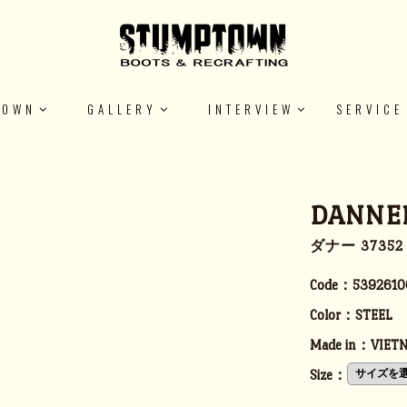
TOWN
GALLERY
INTERVIEW
SERVICE
DANNER
ダナー 3735
Code：
5392610
Color：
STEEL
Made in：
VIET
Size：