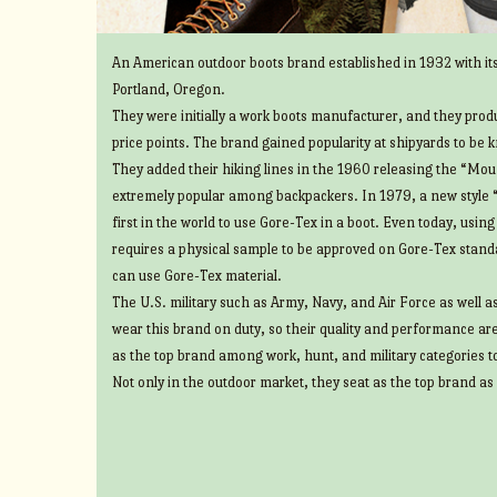
An American outdoor boots brand established in 1932 with its
Portland, Oregon.
They were initially a work boots manufacturer, and they prod
price points. The brand gained popularity at shipyards to be 
They added their hiking lines in the 1960 releasing the “Mount
extremely popular among backpackers. In 1979, a new style 
first in the world to use Gore-Tex in a boot. Even today, usin
requires a physical sample to be approved on Gore-Tex standa
can use Gore-Tex material.
The U.S. military such as Army, Navy, and Air Force as well 
wear this brand on duty, so their quality and performance ar
as the top brand among work, hunt, and military categories t
Not only in the outdoor market, they seat as the top brand as