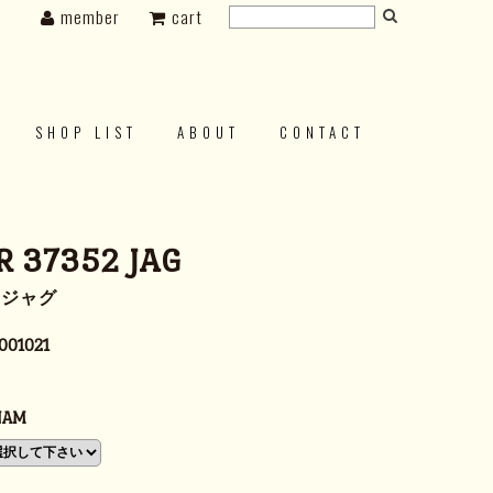
member
cart
SHOP LIST
ABOUT
CONTACT
 37352 JAG
2 ジャグ
001021
NAM