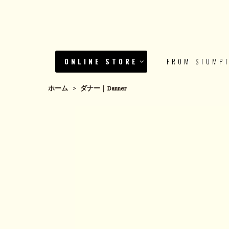
ONLINE STORE
FROM STUMP
ホーム
>
ダナー｜Danner