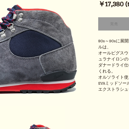
￥17,380 (t
80s～90s
ルは、
オールピグスウ
ュラナイロンの
ダナードライ仕
くれる。
オルソライト使
EVAミッドソ
エクストラシュ