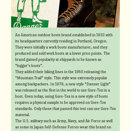
An American outdoor boots brand established in 1932 with
its headquarters currently residing in Portland, Oregon.
They were initially a work boots manufacturer, and they
produced and sold work boots at a lower price points. The
brand gained popularity at shipyards to be known as
“logger’s boots”.
They added their hiking lines in the 1960 releasing the
“Mountain Trail” style. This style was extremely popular
among backpackers. In 1979, a new style “Danner Light”
was released as the first in the world to use Gore-Tex in a
boot. Even today, using Gore-Tex in a new style of boots
requires a physical sample to be approved on Gore-Tex
standards. Only those that passed this test can use Gore-Tex
material.
The U.S. military such as Army, Navy, and Air Force as well
as some in Japan Self-Defense Forces wear this brand on