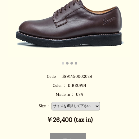
Code：
5391450002023
Color：
D.BROWN
Made in：
USA
Size：
￥26,400 (tax in)