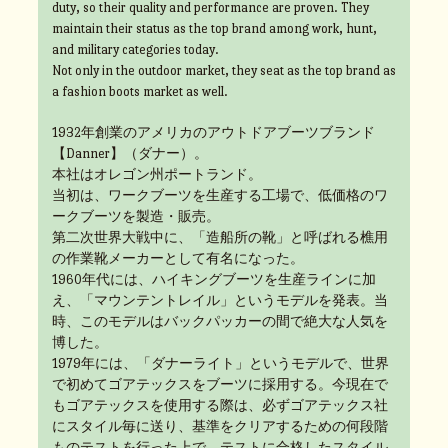
duty, so their quality and performance are proven. They
maintain their status as the top brand among work, hunt,
and military categories today.
Not only in the outdoor market, they seat as the top brand as
a fashion boots market as well.
1932年創業のアメリカのアウトドアブーツブランド
【Danner】（ダナー）。
本社はオレゴン州ポートランド。
当初は、ワークブーツを生産する工場で、低価格のワ
ークブーツを製造・販売。
第二次世界大戦中に、「造船所の靴」と呼ばれる樵用
の作業靴メーカーとして有名になった。
1960年代には、ハイキングブーツを生産ラインに加
え、「マウンテントレイル」というモデルを発表。当
時、このモデルはバックパッカーの間で絶大な人気を
博した。
1979年には、「ダナーライト」というモデルで、世界
で初めてゴアテックスをブーツに採用する。今現在で
もゴアテックスを使用する際は、必ずゴアテックス社
にスタイル毎に送り、基準をクリアするための何段階
ものテストを行った上で、テストに合格したスタイル