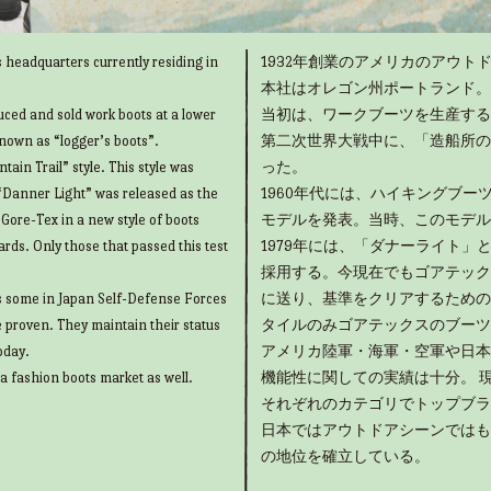
 headquarters currently residing in
1932年創業のアメリカのアウトド
本社はオレゴン州ポートランド。
uced and sold work boots at a lower
当初は、ワークブーツを生産する
known as “logger’s boots”.
第二次世界大戦中に、「造船所の
ain Trail” style. This style was
った。
“Danner Light” was released as the
1960年代には、ハイキングブ
g Gore-Tex in a new style of boots
モデルを発表。当時、このモデル
rds. Only those that passed this test
1979年には、「ダナーライト
採用する。今現在でもゴアテック
as some in Japan Self-Defense Forces
に送り、基準をクリアするための
e proven. They maintain their status
タイルのみゴアテックスのブーツ
oday.
アメリカ陸軍・海軍・空軍や日本
 a fashion boots market as well.
機能性に関しての実績は十分。 
それぞれのカテゴリでトップブラ
日本ではアウトドアシーンではも
の地位を確立している。