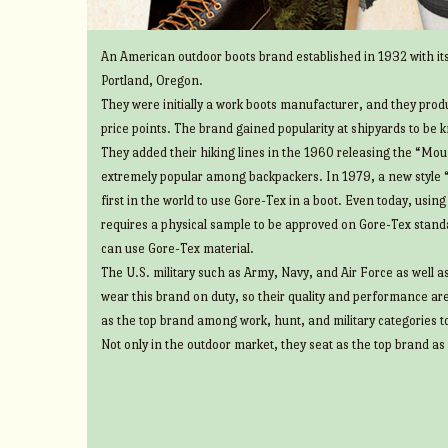
An American outdoor boots brand established in 1932 with its
Portland, Oregon.
They were initially a work boots manufacturer, and they prod
price points. The brand gained popularity at shipyards to be 
They added their hiking lines in the 1960 releasing the “Mount
extremely popular among backpackers. In 1979, a new style 
first in the world to use Gore-Tex in a boot. Even today, usin
requires a physical sample to be approved on Gore-Tex standa
can use Gore-Tex material.
The U.S. military such as Army, Navy, and Air Force as well 
wear this brand on duty, so their quality and performance ar
as the top brand among work, hunt, and military categories t
Not only in the outdoor market, they seat as the top brand as