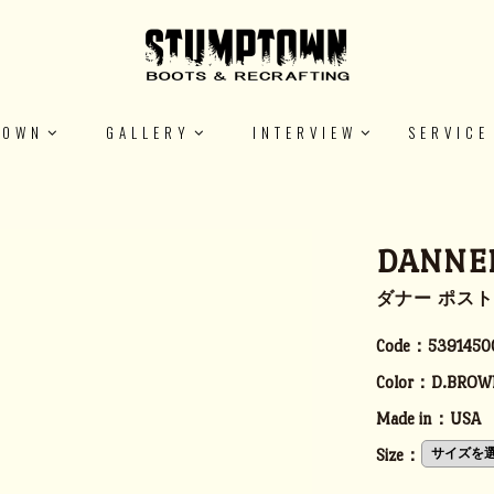
TOWN
GALLERY
INTERVIEW
SERVICE
DANNER
ダナー ポストマン
Code：
5391450
Color：
D.BROW
Made in：
USA
Size：