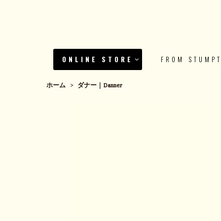
ONLINE STORE
FROM STUMP
ホーム
>
ダナー｜Danner