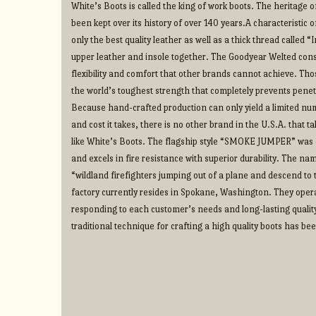
White’s Boots is called the king of work boots. The heritage
been kept over its history of over 140 years.A characteristic o
only the best quality leather as well as a thick thread called 
upper leather and insole together. The Goodyear Welted cons
flexibility and comfort that other brands cannot achieve. Thos
the world’s toughest strength that completely prevents penet
Because hand-crafted production can only yield a limited num
and cost it takes, there is no other brand in the U.S.A. that 
like White’s Boots. The flagship style “SMOKE JUMPER” was d
and excels in fire resistance with superior durability. The na
“wildland firefighters jumping out of a plane and descend to t
factory currently resides in Spokane, Washington. They operate
responding to each customer’s needs and long-lasting qualit
traditional technique for crafting a high quality boots has b