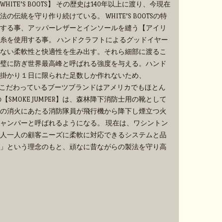
TE’S BOOTS】 その歴史は140年以上に渡り、今現在
伝統を守り作り続けている。 WHITE’S BOOTSの特
する事、アッパーレザーとインソールを縫う【アイリ
糸を使用する事。 ハンドクラフトによるグッドイヤー
ない柔軟性と快適性を生み出す。それら細部に渡るこ
璧に防ぎ世界最高峰と呼ばれる強度を与える。ハンド
掛かり１日に限られた足数しか作れないため、
手作業にこだわっているブーツブランドはアメリカでもほとん
SMOKE JUMPER】は、森林降下消防士用の靴として
の消火にあたる消防隊員が飛行機から降下し煙立つ火
ャンパーと呼ばれるようになる。 現在は、ワシントン
人一人の顧客ニーズに柔軟に対応できるシステムと品
」という理念のもと、頑なに昔ながらの製法を守り高