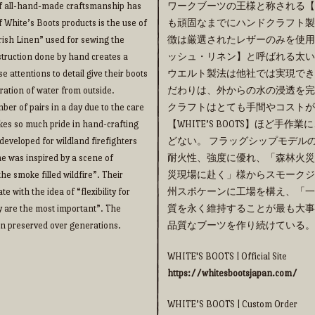
 of all-hand-made craftsmanship has
ワークブーツの王様と称される【WHI
f White’s Boots products is the use of
も頑固なまでにハンドクラフト製法の
“Irish Linen” used for sewing the
徴は厳選されたレザーのみを使用
truction done by hand creates a
ッシュ・リネン】と呼ばれる太い
e attentions to detail give their boots
ウエルト製法は他社では実現でき
ration of water from outside.
だわりは、外からの水の浸透を完
ber of pairs in a day due to the care
クラフトはとても手間やコストが
takes so much pride in hand-crafting
【WHITE’S BOOTS】ほど
eveloped for wildland firefighters
どない。 フラッグシップモデルの【
me was inspired by a scene of
耐火性、強度に優れ、「森林火災
he smoke filled wildfire”. Their
災現場に赴く」様からスモークジ
 with the idea of “flexibility for
州スポケーンに工場を構え、「一
y are the most important”. The
質を永く維持することが最も大事
een preserved over generations.
品質なブーツを作り続けている。
WHITE'S BOOTS | Official Site
https://whitesbootsjapan.com/
WHITE’S BOOTS | Custom Order