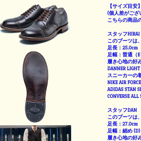
【サイズ目安
(個人差がござ
こちらの商品の
スタッフHIRAI
このブーツは、
足長：25.0cm
足幅：普通（E
履き心地の好
DANNER LIGHT 
スニーカーの
NIKE AIR FORC
ADIDAS STAN 
CONVERSE ALL
スタッフDAN
このブーツは、
足長：27.0cm
足幅：細め (D)
履き心地の好