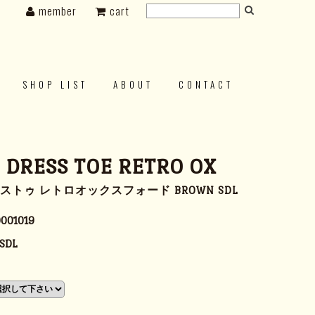
member
cart
SHOP LIST
ABOUT
CONTACT
s DRESS TOE RETRO OX
ストゥ レトロオックスフォード BROWN SDL
001019
SDL