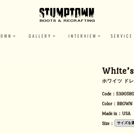
TOWN
GALLERY
INTERVIEW
SERVICE
White’
ホワイツ ドレ
Code：
5390580
Color：
BROWN 
Made in：
USA
Size：