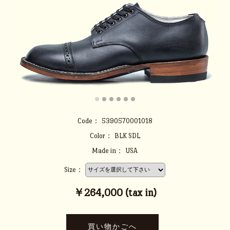
Code：
5390570001018
Color：
BLK SDL
Made in：
USA
Size：
￥264,000 (tax in)