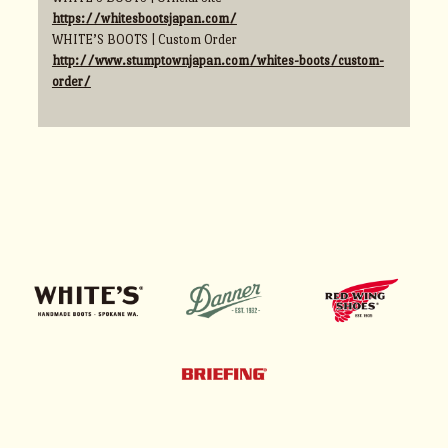
https://whitesbootsjapan.com/
WHITE’S BOOTS | Custom Order
http://www.stumptownjapan.com/whites-boots/custom-
order/