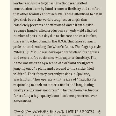
leather and insole together. The Goodyear Welted
construction done by hand creates a flexibility and comfort
that other brands cannot achieve. Those attentions to detail
give their boots the world’s toughest strength that
completely prevents penetration of water from outside.
Because hand-crafted production can only yield a limited
number of pairs in a day due to the care and cost it takes,
there is no other brand in the U.S.A. that takes so much
pride in hand-crafting like White’s Boots. The flagship style
“SMOKE JUMPER” was developed for wildland firefighters
and excels in fire resistance with superior durability. The
name was inspired by a scene of “wildland firefighters
jumping out of a plane and descend to the smoke filled
wildfire”. Their factory currently resides in Spokane,
Washington. They operate with the idea of “flexibility for
responding to each customer’s needs and long-lasting
quality are the most important”. The traditional technique
for crafting a high quality boots has been preserved over
generations.
ワークブーツの王様と称される【WHITE’S BOOTS】 そ