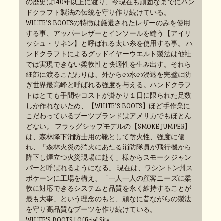
の歴史は140年以上に渡り、今現在も頑固なまでにハン
ドクラフト製法の伝統を守り作り続けている。
WHITE’S BOOTSの特徴は厳選されたレザーのみを使用
する事、アッパーレザーとインソールを縫う【アイリ
ッシュ・リネン】と呼ばれる太い糸を使用する事。 ハ
ンドクラフトによるグッドイヤーウエルト製法は他社
では実現できない柔軟性と快適性を生み出す。それら
細部に渡るこだわりは、外からの水の浸透を完璧に防
ぎ世界最高峰と呼ばれる強度を与える。ハンドクラフ
トはとても手間やコストが掛かり１日に限られた足数
しか作れないため、【WHITE’S BOOTS】ほど手作業に
こだわっているブーツブランドはアメリカでもほとん
どない。 フラッグシップモデルの【SMOKE JUMPER】
は、森林降下消防士用の靴として耐火性、強度に優
れ、「森林火災の消火にあたる消防隊員が飛行機から
降下し煙立つ火災現場に赴く」様からスモークジャン
パーと呼ばれるようになる。 現在は、ワシントン州ス
ポケーンに工場を構え、「一人一人の顧客ニーズに柔
軟に対応できるシステムと品質を永く維持することが
最も大事」という理念のもと、頑なに昔ながらの製法
を守り高品質なブーツを作り続けている。
WHITE'S BOOTS | Official Site