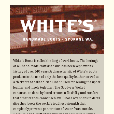
White’s Boots is called the king of work boots. The heritage
of all-hand-made craftsmanship has been kept over its
history of over 140 years.A characteristic of White’s Boots
products is the use of only the best quality leather as well as
a thick thread called “Irish Linen” used for sewing the upper
leather and insole together. The Goodyear Welted
construction done by hand creates a flexibility and comfort
that other brands cannot achieve. Those attentions to detail
give their boots the world’s toughest strength that
completely prevents penetration of water from outside.