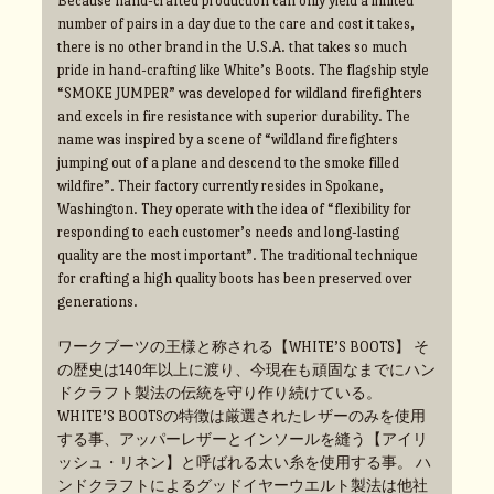
Because hand-crafted production can only yield a limited
number of pairs in a day due to the care and cost it takes,
there is no other brand in the U.S.A. that takes so much
pride in hand-crafting like White’s Boots. The flagship style
“SMOKE JUMPER” was developed for wildland firefighters
and excels in fire resistance with superior durability. The
name was inspired by a scene of “wildland firefighters
jumping out of a plane and descend to the smoke filled
wildfire”. Their factory currently resides in Spokane,
Washington. They operate with the idea of “flexibility for
responding to each customer’s needs and long-lasting
quality are the most important”. The traditional technique
for crafting a high quality boots has been preserved over
generations.
ワークブーツの王様と称される【WHITE’S BOOTS】 そ
の歴史は140年以上に渡り、今現在も頑固なまでにハン
ドクラフト製法の伝統を守り作り続けている。
WHITE’S BOOTSの特徴は厳選されたレザーのみを使用
する事、アッパーレザーとインソールを縫う【アイリ
ッシュ・リネン】と呼ばれる太い糸を使用する事。 ハ
ンドクラフトによるグッドイヤーウエルト製法は他社