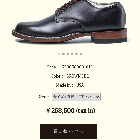
Code：
5390560001019
Color：
BROWN SDL
Made in：
USA
Size：
￥258,500 (tax in)