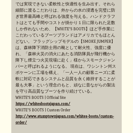
では実現できない柔軟性と快適性を生み出す。それら
細部に渡るこだわりは、外からの水の浸透を完璧に防
ぎ世界最高峰と呼ばれる強度を与える。ハンドクラフ
トはとても手間やコストが掛かり１日に限られた足数
しか作れないため、【WHITE’S BOOTS】ほど手作業に
こだわっているブーツブランドはアメリカでもほとん
どない。 フラッグシップモデルの【SMOKE JUMPER】
は、森林降下消防士用の靴として耐火性、強度に優
れ、「森林火災の消火にあたる消防隊員が飛行機から
降下し煙立つ火災現場に赴く」様からスモークジャン
パーと呼ばれるようになる。 現在は、ワシントン州ス
ポケーンに工場を構え、「一人一人の顧客ニーズに柔
軟に対応できるシステムと品質を永く維持することが
最も大事」という理念のもと、頑なに昔ながらの製法
を守り高品質なブーツを作り続けている。
WHITE'S BOOTS | Official Site
https://whitesbootsjapan.com/
WHITE’S BOOTS | Custom Order
http://www.stumptownjapan.com/whites-boots/custom-
order/