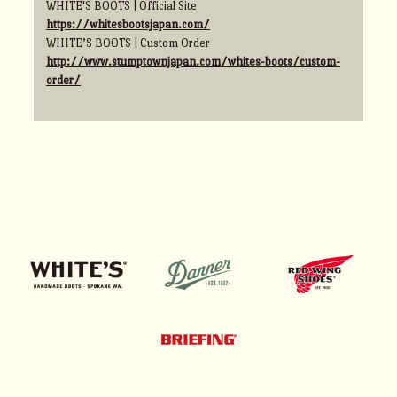
WHITE'S BOOTS | Official Site
https://whitesbootsjapan.com/
WHITE’S BOOTS | Custom Order
http://www.stumptownjapan.com/whites-boots/custom-
order/