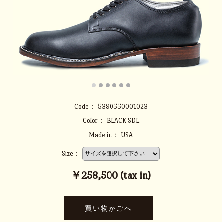
Code：
5390550001023
Color：
BLACK SDL
Made in：
USA
Size：
￥258,500 (tax in)