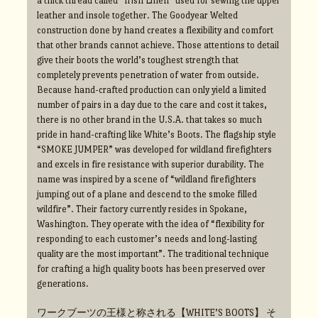
a thick thread called “Irish Linen” used for sewing the upper
leather and insole together. The Goodyear Welted
construction done by hand creates a flexibility and comfort
that other brands cannot achieve. Those attentions to detail
give their boots the world’s toughest strength that
completely prevents penetration of water from outside.
Because hand-crafted production can only yield a limited
number of pairs in a day due to the care and cost it takes,
there is no other brand in the U.S.A. that takes so much
pride in hand-crafting like White’s Boots. The flagship style
“SMOKE JUMPER” was developed for wildland firefighters
and excels in fire resistance with superior durability. The
name was inspired by a scene of “wildland firefighters
jumping out of a plane and descend to the smoke filled
wildfire”. Their factory currently resides in Spokane,
Washington. They operate with the idea of “flexibility for
responding to each customer’s needs and long-lasting
quality are the most important”. The traditional technique
for crafting a high quality boots has been preserved over
generations.
ワークブーツの王様と称される【WHITE’S BOOTS】 そ