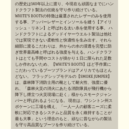
の歴史は140年以上に渡り、今現在も頑固なまでにハン
ドクラフト製法の伝統を守り作り続けている。
WHITE’S BOOTSの特徴は厳選されたレザーのみを使用
する事、アッパーレザーとインソールを縫う【アイリ
ッシュ・リネン】と呼ばれる太い糸を使用する事。 ハ
ンドクラフトによるグッドイヤーウエルト製法は他社
では実現できない柔軟性と快適性を生み出す。それら
細部に渡るこだわりは、外からの水の浸透を完璧に防
ぎ世界最高峰と呼ばれる強度を与える。ハンドクラフ
トはとても手間やコストが掛かり１日に限られた足数
しか作れないため、【WHITE’S BOOTS】ほど手作業に
こだわっているブーツブランドはアメリカでもほとん
どない。 フラッグシップモデルの【SMOKE JUMPER】
は、森林降下消防士用の靴として耐火性、強度に優
れ、「森林火災の消火にあたる消防隊員が飛行機から
降下し煙立つ火災現場に赴く」様からスモークジャン
パーと呼ばれるようになる。 現在は、ワシントン州ス
ポケーンに工場を構え、「一人一人の顧客ニーズに柔
軟に対応できるシステムと品質を永く維持することが
最も大事」という理念のもと、頑なに昔ながらの製法
を守り高品質なブーツを作り続けている。