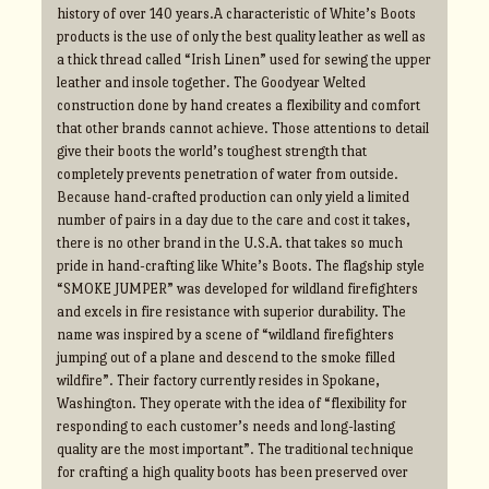
history of over 140 years.A characteristic of White’s Boots
products is the use of only the best quality leather as well as
a thick thread called “Irish Linen” used for sewing the upper
leather and insole together. The Goodyear Welted
construction done by hand creates a flexibility and comfort
that other brands cannot achieve. Those attentions to detail
give their boots the world’s toughest strength that
completely prevents penetration of water from outside.
Because hand-crafted production can only yield a limited
number of pairs in a day due to the care and cost it takes,
there is no other brand in the U.S.A. that takes so much
pride in hand-crafting like White’s Boots. The flagship style
“SMOKE JUMPER” was developed for wildland firefighters
and excels in fire resistance with superior durability. The
name was inspired by a scene of “wildland firefighters
jumping out of a plane and descend to the smoke filled
wildfire”. Their factory currently resides in Spokane,
Washington. They operate with the idea of “flexibility for
responding to each customer’s needs and long-lasting
quality are the most important”. The traditional technique
for crafting a high quality boots has been preserved over