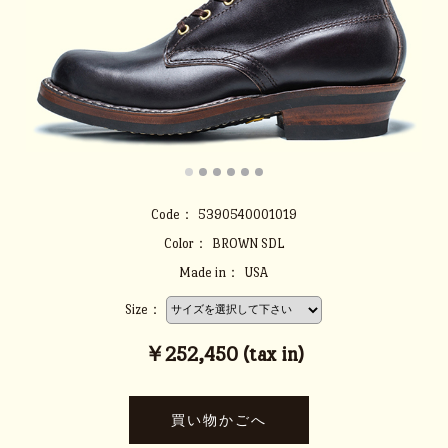
Code：
5390540001019
Color：
BROWN SDL
Made in：
USA
Size：
￥252,450 (tax in)