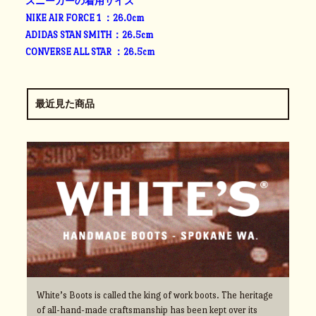
スニーカーの着用サイズ
NIKE AIR FORCE 1 ：26.0cm
ADIDAS STAN SMITH：26.5cm
CONVERSE ALL STAR ：26.5cm
最近見た商品
White’s Boots is called the king of work boots. The heritage
of all-hand-made craftsmanship has been kept over its