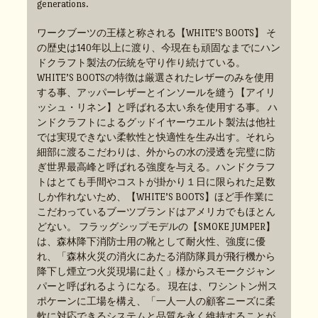
generations.
ワークブーツの王様と称される【WHITE’S BOOTS】 そ
の歴史は140年以上に渡り、今現在も頑固なまでにハン
ドクラフト製法の伝統を守り作り続けている。
WHITE’S BOOTSの特徴は厳選されたレザーのみを使用
する事、アッパーレザーとインソールを縫う【アイリ
ッシュ・リネン】と呼ばれる太い糸を使用する事。 ハ
ンドクラフトによるグッドイヤーウエルト製法は他社
では実現できない柔軟性と快適性を生み出す。それら
細部に渡るこだわりは、外からの水の浸透を完璧に防
ぎ世界最高峰と呼ばれる強度を与える。ハンドクラフ
トはとても手間やコストが掛かり１日に限られた足数
しか作れないため、【WHITE’S BOOTS】ほど手作業に
こだわっているブーツブランドはアメリカでもほとん
どない。 フラッグシップモデルの【SMOKE JUMPER】
は、森林降下消防士用の靴として耐火性、強度に優
れ、「森林火災の消火にあたる消防隊員が飛行機から
降下し煙立つ火災現場に赴く」様からスモークジャン
パーと呼ばれるようになる。 現在は、ワシントン州ス
ポケーンに工場を構え、「一人一人の顧客ニーズに柔
軟に対応できるシステムと品質を永く維持することが