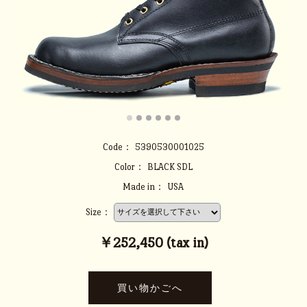
Code：
5390530001025
Color：
BLACK SDL
Made in：
USA
Size：
￥252,450 (tax in)