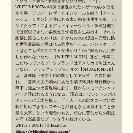
ドクラフト製法の伝統を守り作り続けている。
WHITE’S BOOTSの特徴は厳選されたレザーのみを使用
する事、アッパーレザーとインソールを縫う【アイリ
ッシュ・リネン】と呼ばれる太い糸を使用する事。 ハ
ンドクラフトによるグッドイヤーウエルト製法は他社
では実現できない柔軟性と快適性を生み出す。それら
細部に渡るこだわりは、外からの水の浸透を完璧に防
ぎ世界最高峰と呼ばれる強度を与える。ハンドクラフ
トはとても手間やコストが掛かり１日に限られた足数
しか作れないため、【WHITE’S BOOTS】ほど手作業に
こだわっているブーツブランドはアメリカでもほとん
どない。 フラッグシップモデルの【SMOKE JUMPER】
は、森林降下消防士用の靴として耐火性、強度に優
れ、「森林火災の消火にあたる消防隊員が飛行機から
降下し煙立つ火災現場に赴く」様からスモークジャン
パーと呼ばれるようになる。 現在は、ワシントン州ス
ポケーンに工場を構え、「一人一人の顧客ニーズに柔
軟に対応できるシステムと品質を永く維持することが
最も大事」という理念のもと、頑なに昔ながらの製法
を守り高品質なブーツを作り続けている。
WHITE'S BOOTS | Official Site
https://whitesbootsjapan.com/