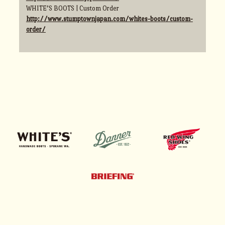
WHITE’S BOOTS | Custom Order
http://www.stumptownjapan.com/whites-boots/custom-
order/