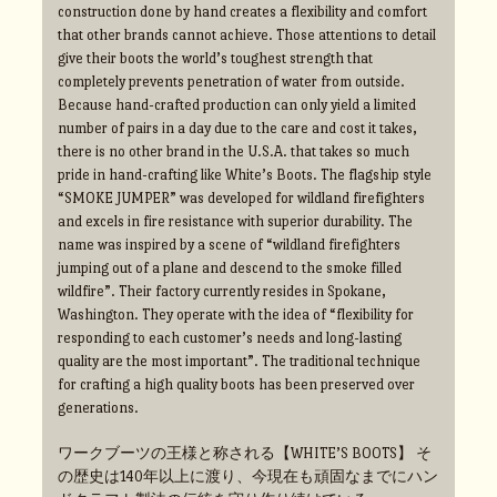
construction done by hand creates a flexibility and comfort
that other brands cannot achieve. Those attentions to detail
give their boots the world’s toughest strength that
completely prevents penetration of water from outside.
Because hand-crafted production can only yield a limited
number of pairs in a day due to the care and cost it takes,
there is no other brand in the U.S.A. that takes so much
pride in hand-crafting like White’s Boots. The flagship style
“SMOKE JUMPER” was developed for wildland firefighters
and excels in fire resistance with superior durability. The
name was inspired by a scene of “wildland firefighters
jumping out of a plane and descend to the smoke filled
wildfire”. Their factory currently resides in Spokane,
Washington. They operate with the idea of “flexibility for
responding to each customer’s needs and long-lasting
quality are the most important”. The traditional technique
for crafting a high quality boots has been preserved over
generations.
ワークブーツの王様と称される【WHITE’S BOOTS】 そ
の歴史は140年以上に渡り、今現在も頑固なまでにハン