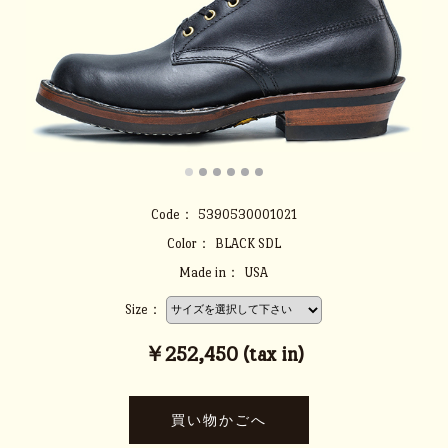
Code：
5390530001021
Color：
BLACK SDL
Made in：
USA
Size：
￥252,450 (tax in)