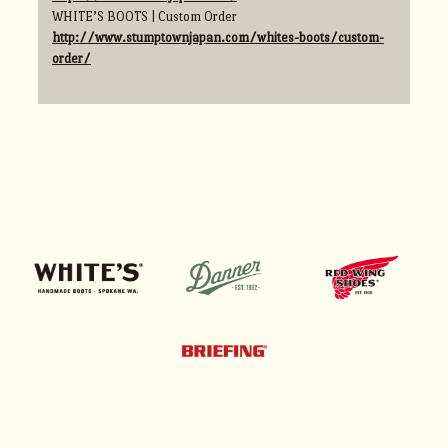
WHITE’S BOOTS | Custom Order
http://www.stumptownjapan.com/whites-boots/custom-
order/