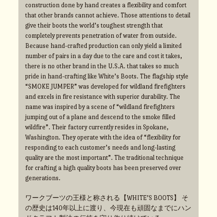
construction done by hand creates a flexibility and comfort
that other brands cannot achieve. Those attentions to detail
give their boots the world’s toughest strength that
completely prevents penetration of water from outside.
Because hand-crafted production can only yield a limited
number of pairs in a day due to the care and cost it takes,
there is no other brand in the U.S.A. that takes so much
pride in hand-crafting like White’s Boots. The flagship style
“SMOKE JUMPER” was developed for wildland firefighters
and excels in fire resistance with superior durability. The
name was inspired by a scene of “wildland firefighters
jumping out of a plane and descend to the smoke filled
wildfire”. Their factory currently resides in Spokane,
Washington. They operate with the idea of “flexibility for
responding to each customer’s needs and long-lasting
quality are the most important”. The traditional technique
for crafting a high quality boots has been preserved over
generations.
ワークブーツの王様と称される【WHITE’S BOOTS】 そ
の歴史は140年以上に渡り、今現在も頑固なまでにハン