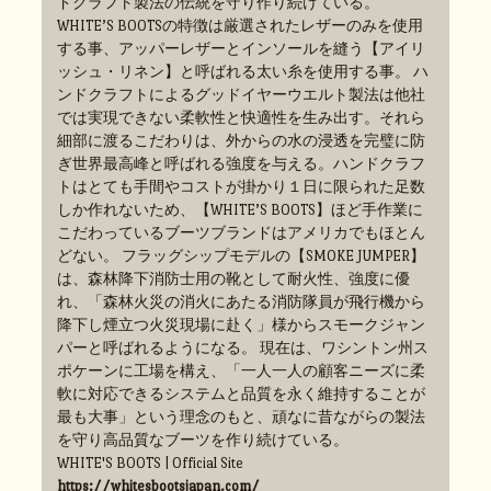
ドクラフト製法の伝統を守り作り続けている。
WHITE’S BOOTSの特徴は厳選されたレザーのみを使用
する事、アッパーレザーとインソールを縫う【アイリ
ッシュ・リネン】と呼ばれる太い糸を使用する事。 ハ
ンドクラフトによるグッドイヤーウエルト製法は他社
では実現できない柔軟性と快適性を生み出す。それら
細部に渡るこだわりは、外からの水の浸透を完璧に防
ぎ世界最高峰と呼ばれる強度を与える。ハンドクラフ
トはとても手間やコストが掛かり１日に限られた足数
しか作れないため、【WHITE’S BOOTS】ほど手作業に
こだわっているブーツブランドはアメリカでもほとん
どない。 フラッグシップモデルの【SMOKE JUMPER】
は、森林降下消防士用の靴として耐火性、強度に優
れ、「森林火災の消火にあたる消防隊員が飛行機から
降下し煙立つ火災現場に赴く」様からスモークジャン
パーと呼ばれるようになる。 現在は、ワシントン州ス
ポケーンに工場を構え、「一人一人の顧客ニーズに柔
軟に対応できるシステムと品質を永く維持することが
最も大事」という理念のもと、頑なに昔ながらの製法
を守り高品質なブーツを作り続けている。
WHITE'S BOOTS | Official Site
https://whitesbootsjapan.com/