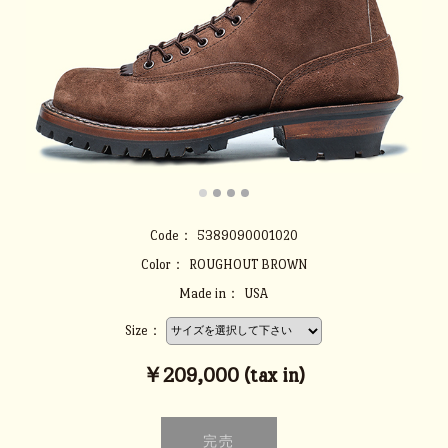
Code：
5389090001020
Color：
ROUGHOUT BROWN
Made in：
USA
Size：
￥209,000 (tax in)