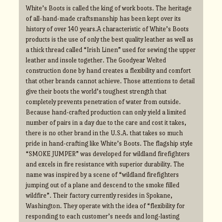
White’s Boots is called the king of work boots. The heritage
of all-hand-made craftsmanship has been kept over its
history of over 140 years.A characteristic of White’s Boots
products is the use of only the best quality leather as well as
a thick thread called “Irish Linen” used for sewing the upper
leather and insole together. The Goodyear Welted
construction done by hand creates a flexibility and comfort
that other brands cannot achieve. Those attentions to detail
give their boots the world’s toughest strength that
completely prevents penetration of water from outside.
Because hand-crafted production can only yield a limited
number of pairs in a day due to the care and cost it takes,
there is no other brand in the U.S.A. that takes so much
pride in hand-crafting like White’s Boots. The flagship style
“SMOKE JUMPER” was developed for wildland firefighters
and excels in fire resistance with superior durability. The
name was inspired by a scene of “wildland firefighters
jumping out of a plane and descend to the smoke filled
wildfire”. Their factory currently resides in Spokane,
Washington. They operate with the idea of “flexibility for
responding to each customer’s needs and long-lasting