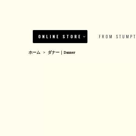
ONLINE STORE
FROM STUMP
ホーム
>
ダナー｜Danner