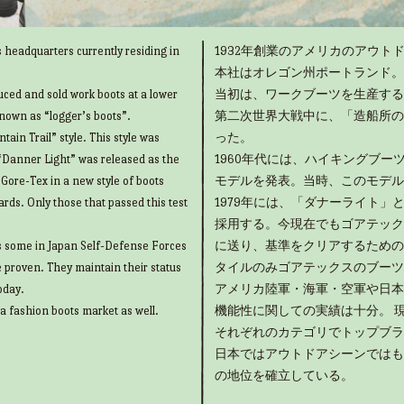
 headquarters currently residing in
1932年創業のアメリカのアウトド
本社はオレゴン州ポートランド。
uced and sold work boots at a lower
当初は、ワークブーツを生産する
known as “logger’s boots”.
第二次世界大戦中に、「造船所の
ain Trail” style. This style was
った。
“Danner Light” was released as the
1960年代には、ハイキングブ
g Gore-Tex in a new style of boots
モデルを発表。当時、このモデル
rds. Only those that passed this test
1979年には、「ダナーライト
採用する。今現在でもゴアテック
as some in Japan Self-Defense Forces
に送り、基準をクリアするための
e proven. They maintain their status
タイルのみゴアテックスのブーツ
oday.
アメリカ陸軍・海軍・空軍や日本
 a fashion boots market as well.
機能性に関しての実績は十分。 
それぞれのカテゴリでトップブラ
日本ではアウトドアシーンではも
の地位を確立している。