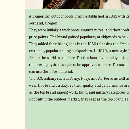
An American outdoor boots brand established in 1932 with its
Portland, Oregon.
They were initially a work boots manufacturer, and they prod
price points. The brand gained popularity at shipyards to be 
They added their hiking lines in the 1960 releasing the “Mount
extremely popular among backpackers. In 1979, a new style 
first in the world to use Gore-Tex in a boot. Even today, usin
requires a physical sample to be approved on Gore-Tex standa
can use Gore-Tex material.
The U.S. military such as Army, Navy, and Air Force as well 
wear this brand on duty, so their quality and performance ar
as the top brand among work, hunt, and military categories t
Not only in the outdoor market, they seat as the top brand as