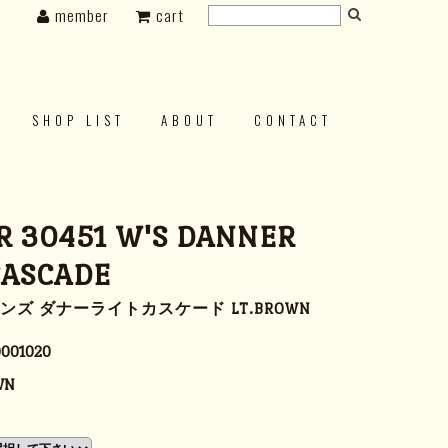
member
cart
SHOP LIST
ABOUT
CONTACT
 30451 W'S DANNER
CASCADE
ンズ ダナーライトカスケード LT.BROWN
001020
WN