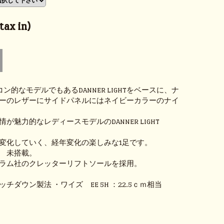
ax in)
イコン的なモデルでもあるDANNER LIGHTをベースに、ナ
ーのレザーにサイドパネルにはネイビーカラーのナイ
が魅力的なレディースモデルのDANNER LIGHT
変化していく、経年変化の楽しみな1足です。
 未搭載。
ラム社のクレッターリフトソールを採用。
A
チダウン製法 ・ワイズ EE 5H ：22.5ｃｍ相当
ｍ