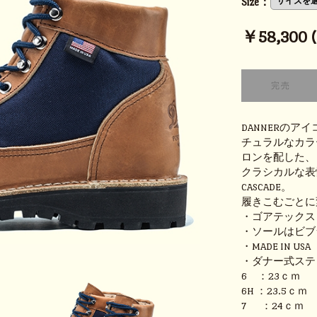
Size：
￥58,300 (t
DANNERのア
チュラルなカラ
ロンを配した、
クラシカルな表情
CASCADE。
履きこむごとに
・ゴアテックス
・ソールはビブ
・MADE IN US
・ダナー式ステッ
6 ：23ｃｍ
6H ：23.5ｃ
7 ：24ｃｍ