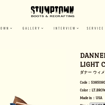
TOWN
GALLERY
INTERVIEW
SERVICE
DANNER
LIGHT 
ダナー ウィメ
Code：
5385090
Color：
LT.BRO
Made in：
USA