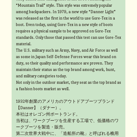
“Mountain Trail” style. This style was extremely popular
among backpackers. In 1979, a new style “Danner Light”
was released as the first in the world to use Gore-Tex in a
boot. Even today, using Gore-Tex in a new style of boots
requires a physical sample to be approved on Gore-Tex
standards. Only those that passed this test can use Gore-Tex
material.
The U.S. military such as Army, Navy, and Air Force as well
as some in Japan Self-Defense Forces wear this brand on
duty, so their quality and performance are proven. They
maintain their status as the top brand among work, hunt,
and military categories today.
Not only in the outdoor market, they seat as the top brand as
a fashion boots market as well.
1932年創業のアメリカのアウトドアブーツブランド
【Danner】（ダナー）。
本社はオレゴン州ポートランド。
当初は、ワークブーツを生産する工場で、低価格のワ
ークブーツを製造・販売。
第二次世界大戦中に、「造船所の靴」と呼ばれる樵用