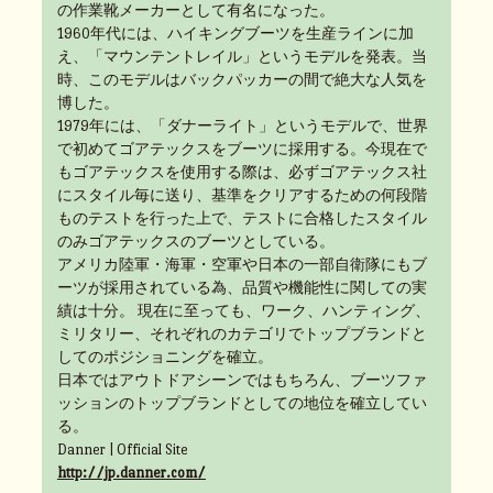
の作業靴メーカーとして有名になった。
1960年代には、ハイキングブーツを生産ラインに加
え、「マウンテントレイル」というモデルを発表。当
時、このモデルはバックパッカーの間で絶大な人気を
博した。
1979年には、「ダナーライト」というモデルで、世界
で初めてゴアテックスをブーツに採用する。今現在で
もゴアテックスを使用する際は、必ずゴアテックス社
にスタイル毎に送り、基準をクリアするための何段階
ものテストを行った上で、テストに合格したスタイル
のみゴアテックスのブーツとしている。
アメリカ陸軍・海軍・空軍や日本の一部自衛隊にもブ
ーツが採用されている為、品質や機能性に関しての実
績は十分。 現在に至っても、ワーク、ハンティング、
ミリタリー、それぞれのカテゴリでトップブランドと
してのポジショニングを確立。
日本ではアウトドアシーンではもちろん、ブーツファ
ッションのトップブランドとしての地位を確立してい
る。
Danner | Official Site
http://jp.danner.com/