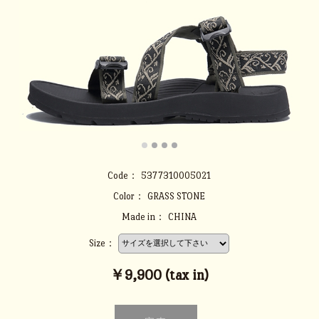
Code：
5377310005021
Color：
GRASS STONE
Made in：
CHINA
Size：
￥9,900 (tax in)