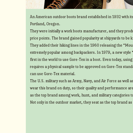
An American outdoor boots brand established in 1932 with its
Portland, Oregon.
They were initially a work boots manufacturer, and they prod
price points. The brand gained popularity at shipyards to be 
They added their hiking lines in the 1960 releasing the “Mount
extremely popular among backpackers. In 1979, a new style 
first in the world to use Gore-Tex in a boot. Even today, usin
requires a physical sample to be approved on Gore-Tex standa
can use Gore-Tex material.
The U.S. military such as Army, Navy, and Air Force as well 
wear this brand on duty, so their quality and performance ar
as the top brand among work, hunt, and military categories t
Not only in the outdoor market, they seat as the top brand as