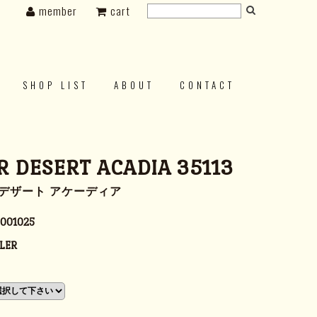
member
cart
SHOP LIST
ABOUT
CONTACT
 DESERT ACADIA 35113
3 デザート アケーディア
001025
LER