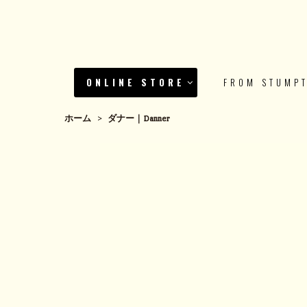
ONLINE STORE
FROM STUMP
ホーム
>
ダナー｜Danner