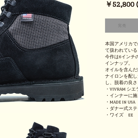
￥52,800 (t
本国アメリカで
て扱われている、
今作は6インチ
インナップ。
オイルを含んだ
ナイロンを配し
し、脱着の良さ
・VIVRAM シ
・インナーに施
・MADE IN USA
・ダナー式ステ
・ワイズ EE