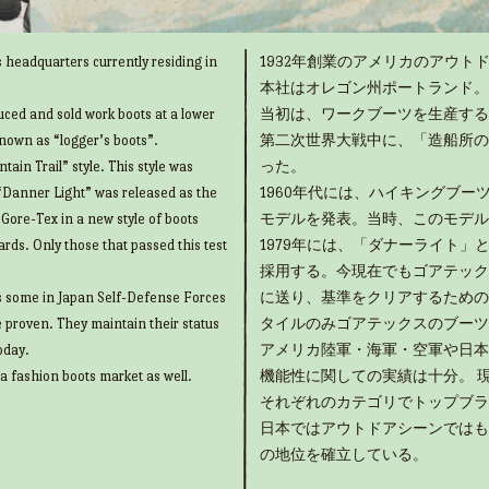
 headquarters currently residing in
1932年創業のアメリカのアウトド
本社はオレゴン州ポートランド。
uced and sold work boots at a lower
当初は、ワークブーツを生産する
known as “logger’s boots”.
第二次世界大戦中に、「造船所の
ain Trail” style. This style was
った。
“Danner Light” was released as the
1960年代には、ハイキングブ
g Gore-Tex in a new style of boots
モデルを発表。当時、このモデル
rds. Only those that passed this test
1979年には、「ダナーライト
採用する。今現在でもゴアテック
as some in Japan Self-Defense Forces
に送り、基準をクリアするための
e proven. They maintain their status
タイルのみゴアテックスのブーツ
oday.
アメリカ陸軍・海軍・空軍や日本
 a fashion boots market as well.
機能性に関しての実績は十分。 
それぞれのカテゴリでトップブラ
日本ではアウトドアシーンではも
の地位を確立している。