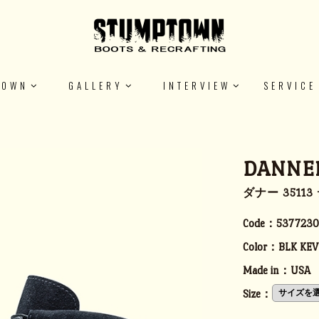
TOWN
GALLERY
INTERVIEW
SERVICE
DANNER
ダナー 3511
Code：
5377230
Color：
BLK KEV
Made in：
USA
Size：