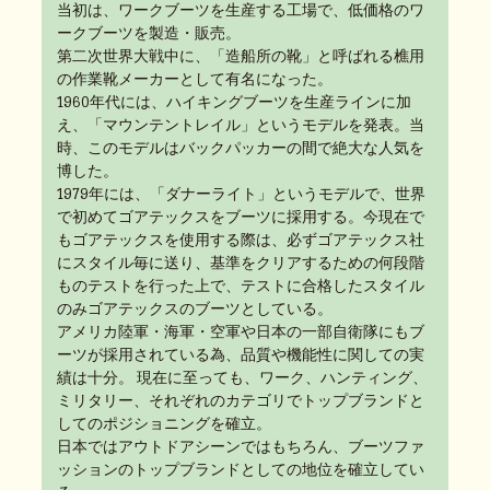
当初は、ワークブーツを生産する工場で、低価格のワ
ークブーツを製造・販売。
第二次世界大戦中に、「造船所の靴」と呼ばれる樵用
の作業靴メーカーとして有名になった。
1960年代には、ハイキングブーツを生産ラインに加
え、「マウンテントレイル」というモデルを発表。当
時、このモデルはバックパッカーの間で絶大な人気を
博した。
1979年には、「ダナーライト」というモデルで、世界
で初めてゴアテックスをブーツに採用する。今現在で
もゴアテックスを使用する際は、必ずゴアテックス社
にスタイル毎に送り、基準をクリアするための何段階
ものテストを行った上で、テストに合格したスタイル
のみゴアテックスのブーツとしている。
アメリカ陸軍・海軍・空軍や日本の一部自衛隊にもブ
ーツが採用されている為、品質や機能性に関しての実
績は十分。 現在に至っても、ワーク、ハンティング、
ミリタリー、それぞれのカテゴリでトップブランドと
してのポジショニングを確立。
日本ではアウトドアシーンではもちろん、ブーツファ
ッションのトップブランドとしての地位を確立してい