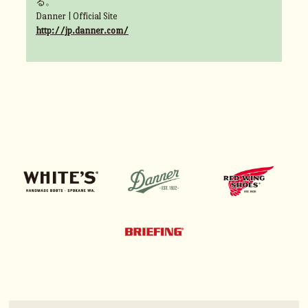
る。
Danner | Official Site
http://jp.danner.com/