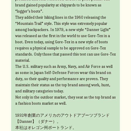
brand gained popularity at shipyards to be known as
“logger’s boots”.
They added their hiking lines in the 1960 releasing the
“Mountain Trail” style. This style was extremely popular
among backpackers. In 1979, a new style “Danner Light”
was released as the first in the world to use Gore-Tex in a
boot. Even today, using Gore-Tex in a new style of boots
requires a physical sample to be approved on Gore-Tex
standards. Only those that passed this test can use Gore-Tex
material.
The U.S. military such as Army, Navy, and Air Force as well
as some in Japan Self-Defense Forces wear this brand on
duty, so their quality and performance are proven. They
maintain their status as the top brand among work, hunt,
and military categories today.
Not only in the outdoor market, they seat as the top brand as
a fashion boots market as well.
1932年創業のアメリカのアウトドアブーツブランド
【Danner】（ダナー）。
本社はオレゴン州ポートランド。