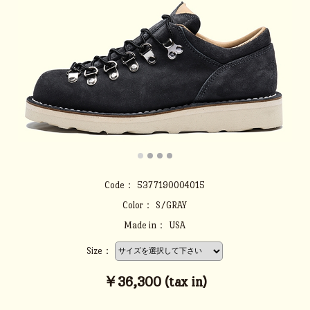
Code：
5377190004015
Color：
S/GRAY
Made in：
USA
Size：
￥36,300 (tax in)