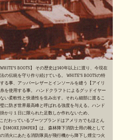
TE’S BOOTS】 その歴史は140年以上に渡り、今現在
伝統を守り作り続けている。 WHITE’S BOOTSの特
する事、アッパーレザーとインソールを縫う【アイリ
糸を使用する事。 ハンドクラフトによるグッドイヤー
ない柔軟性と快適性を生み出す。それら細部に渡るこ
璧に防ぎ世界最高峰と呼ばれる強度を与える。ハンド
掛かり１日に限られた足数しか作れないため、
手作業にこだわっているブーツブランドはアメリカでもほとん
SMOKE JUMPER】は、森林降下消防士用の靴として
の消火にあたる消防隊員が飛行機から降下し煙立つ火