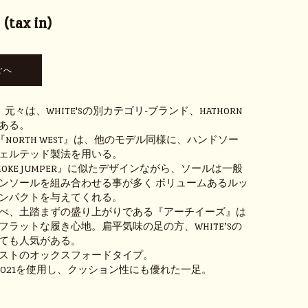
(tax in)
ST』元々は、WHITE'Sの別カテゴリ-ブランド、HATHORN
ある。
Nの『NORTH WEST』は、他のモデル同様に、ハンドソー
ェルテッド製法を用いる。
OKE JUMPER』に似たデザインながら、ソールは一般
ンソールを組み合わせる事が多く ボリュームあるルッ
ンパクトを与えてくれる。
べ、土踏まずの盛り上がりである『アーチイーズ』は
フラットな履き心地。扁平気味の足の方、WHITE’Sの
ても人気がある。
ストのオックスフォードタイプ。
m#2021を使用し、クッション性にも優れた一足。