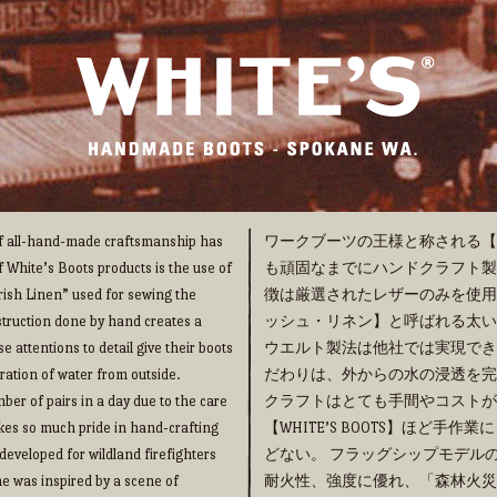
 of all-hand-made craftsmanship has
ワークブーツの王様と称される【WHI
f White’s Boots products is the use of
も頑固なまでにハンドクラフト製法の
“Irish Linen” used for sewing the
徴は厳選されたレザーのみを使用
truction done by hand creates a
ッシュ・リネン】と呼ばれる太い
e attentions to detail give their boots
ウエルト製法は他社では実現でき
ration of water from outside.
だわりは、外からの水の浸透を完
ber of pairs in a day due to the care
クラフトはとても手間やコストが
takes so much pride in hand-crafting
【WHITE’S BOOTS】ほど
eveloped for wildland firefighters
どない。 フラッグシップモデルの【
me was inspired by a scene of
耐火性、強度に優れ、「森林火災