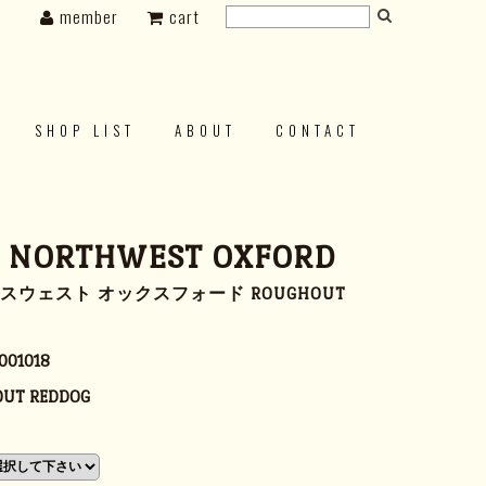
member
cart
SHOP LIST
ABOUT
CONTACT
s NORTHWEST OXFORD
スウェスト オックスフォード ROUGHOUT
001018
UT REDDOG