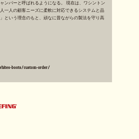
ャンパーと呼ばれるようになる。 現在は、ワシントン
人一人の顧客ニーズに柔軟に対応できるシステムと品
」という理念のもと、頑なに昔ながらの製法を守り高
hites-boots/custom-order/