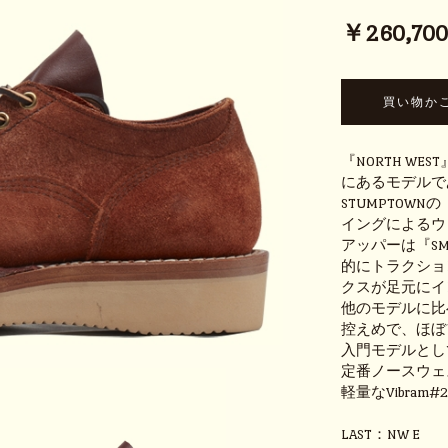
￥260,700 
『NORTH WE
にあるモデルで
STUMPTOW
イングによるウ
アッパーは『SM
的にトラクショ
クスが足元にイ
他のモデルに比
控えめで、ほぼ
入門モデルとし
定番ノースウェ
軽量なVibra
LAST：NW E