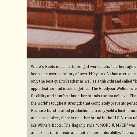
White’s Boots is called the king of work boots. The heritage
been kept over its history of over 140 years.A characteristic o
only the best quality leather as well as a thick thread called 
upper leather and insole together. The Goodyear Welted cons
flexibility and comfort that other brands cannot achieve. Thos
the world’s toughest strength that completely prevents penet
Because hand-crafted production can only yield a limited num
and cost it takes, there is no other brand in the U.S.A. that 
like White’s Boots. The flagship style “SMOKE JUMPER” was d
and excels in fire resistance with superior durability. The na