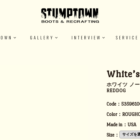
TOWN
GALLERY
INTERVIEW
SERVICE
White’
ホワイツ ノー
REDDOG
Code：
5359610
Color：
ROUGHO
Made in：
USA
Size：