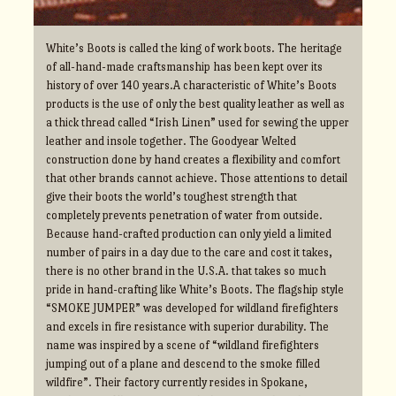
White’s Boots is called the king of work boots. The heritage
of all-hand-made craftsmanship has been kept over its
history of over 140 years.A characteristic of White’s Boots
products is the use of only the best quality leather as well as
a thick thread called “Irish Linen” used for sewing the upper
leather and insole together. The Goodyear Welted
construction done by hand creates a flexibility and comfort
that other brands cannot achieve. Those attentions to detail
give their boots the world’s toughest strength that
completely prevents penetration of water from outside.
Because hand-crafted production can only yield a limited
number of pairs in a day due to the care and cost it takes,
there is no other brand in the U.S.A. that takes so much
pride in hand-crafting like White’s Boots. The flagship style
“SMOKE JUMPER” was developed for wildland firefighters
and excels in fire resistance with superior durability. The
name was inspired by a scene of “wildland firefighters
jumping out of a plane and descend to the smoke filled
wildfire”. Their factory currently resides in Spokane,