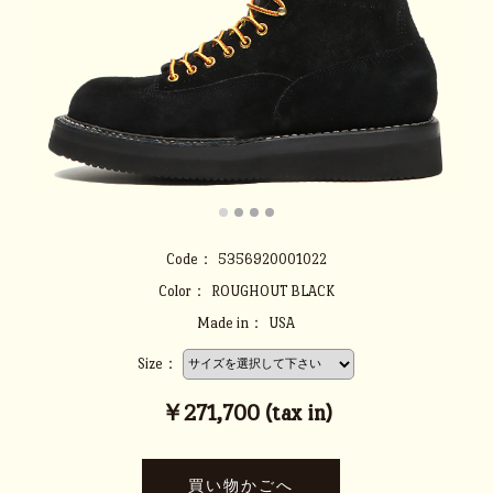
Code：
5356920001022
Color：
ROUGHOUT BLACK
Made in：
USA
Size：
￥271,700 (tax in)