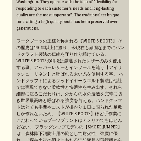
Washington. They operate with the idea of “flexibility for
responding to each customer’s needs and long-lasting
quality are the most important”. The traditional technique
for crafting a high quality boots has been preserved over
generations.
ワークブーツの王様と称される【WHITE’S BOOTS】 そ
の歴史は140年以上に渡り、今現在も頑固なまでにハン
ドクラフト製法の伝統を守り作り続けている。
WHITE’S BOOTSの特徴は厳選されたレザーのみを使用
する事、アッパーレザーとインソールを縫う【アイリ
ッシュ・リネン】と呼ばれる太い糸を使用する事。 ハ
ンドクラフトによるグッドイヤーウエルト製法は他社
では実現できない柔軟性と快適性を生み出す。それら
細部に渡るこだわりは、外からの水の浸透を完璧に防
ぎ世界最高峰と呼ばれる強度を与える。ハンドクラフ
トはとても手間やコストが掛かり１日に限られた足数
しか作れないため、【WHITE’S BOOTS】ほど手作業に
こだわっているブーツブランドはアメリカでもほとん
どない。 フラッグシップモデルの【SMOKE JUMPER】
は、森林降下消防士用の靴として耐火性、強度に優
れ、「森林火災の消火にあたる消防隊員が飛行機から