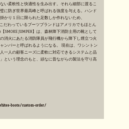
ない柔軟性と快適性を生み出す。それら細部に渡るこ
璧に防ぎ世界最高峰と呼ばれる強度を与える。ハンド
掛かり１日に限られた足数しか作れないため、
手作業にこだわっているブーツブランドはアメリカでもほとん
SMOKE JUMPER】は、森林降下消防士用の靴として
の消火にあたる消防隊員が飛行機から降下し煙立つ火
ャンパーと呼ばれるようになる。 現在は、ワシントン
人一人の顧客ニーズに柔軟に対応できるシステムと品
」という理念のもと、頑なに昔ながらの製法を守り高
hites-boots/custom-order/