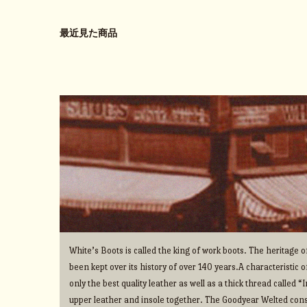
最近見た商品
White’s Boots is called the king of work boots. The heritage
been kept over its history of over 140 years.A characteristic o
only the best quality leather as well as a thick thread called 
upper leather and insole together. The Goodyear Welted cons