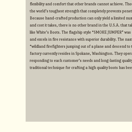
flexibility and comfort that other brands cannot achieve. Thos
the world’s toughest strength that completely prevents penet
Because hand-crafted production can only yield a limited num
and cost it takes, there is no other brand in the U.S.A. that 
like White’s Boots. The flagship style “SMOKE JUMPER” was d
and excels in fire resistance with superior durability. The na
“wildland firefighters jumping out of a plane and descend to t
factory currently resides in Spokane, Washington. They operate
responding to each customer’s needs and long-lasting qualit
traditional technique for crafting a high quality boots has b