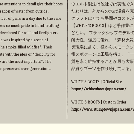
e attentions to detail give their boots
ウエルト製法は他社では実現でき
ration of water from outside.
だわりは、外からの水の浸透を完
ber of pairs in a day due to the care
クラフトはとても手間やコストが
takes so much pride in hand-crafting
【WHITE’S BOOTS】ほど
eveloped for wildland firefighters
どない。 フラッグシップモデルの【
me was inspired by a scene of
耐火性、強度に優れ、「森林火災
he smoke filled wildfire”. Their
災現場に赴く」様からスモークジ
 with the idea of “flexibility for
州スポケーンに工場を構え、「一
y are the most important”. The
質を永く維持することが最も大事
een preserved over generations.
品質なブーツを作り続けている。
WHITE'S BOOTS | Official Site
https://whitesbootsjapan.com/
WHITE’S BOOTS | Custom Order
http://www.stumptownjapan.com/w