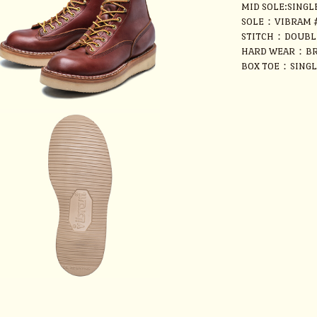
MID SOLE:SINGL
SOLE：VIBRAM 
STITCH：DOUBL
HARD WEAR：BR
BOX TOE：SINGL