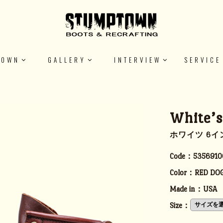
TOWN
GALLERY
INTERVIEW
SERVICE
White’
ホワイツ 6イン
Code：
5356910
Color：
RED DO
Made in：
USA
Size：