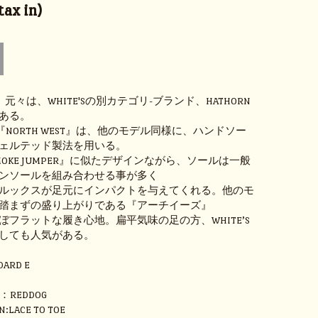
ax in)
ST』元々は、WHITE'Sの別カテゴリ-ブランド、HATHORN
ある。
Nの『NORTH WEST』は、他のモデル同様に、ハンドソー
ェルテッド製法を用いる。
OKE JUMPER』に似たデザインながら、ソールは一般
ンソールを組み合わせる事が多く
ルックスが足元にインパクトを与えてくれる。他のモ
踏まずの盛り上がりである『アーチイーズ』
ぼフラットな履き心地。扁平気味の足の方、WHITE’S
しても人気がある。
DARD E
H
R：REDDOG
N:LACE TO TOE