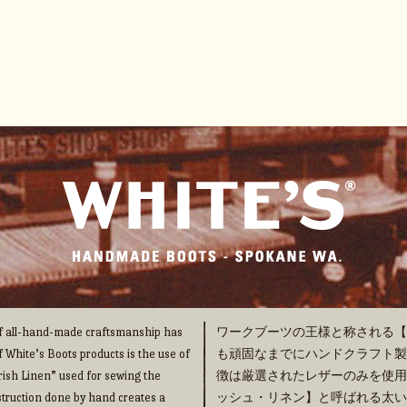
 of all-hand-made craftsmanship has
ワークブーツの王様と称される【WHI
f White’s Boots products is the use of
も頑固なまでにハンドクラフト製法の
“Irish Linen” used for sewing the
徴は厳選されたレザーのみを使用
truction done by hand creates a
ッシュ・リネン】と呼ばれる太い