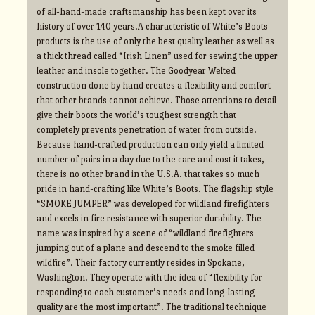
of all-hand-made craftsmanship has been kept over its
history of over 140 years.A characteristic of White’s Boots
products is the use of only the best quality leather as well as
a thick thread called “Irish Linen” used for sewing the upper
leather and insole together. The Goodyear Welted
construction done by hand creates a flexibility and comfort
that other brands cannot achieve. Those attentions to detail
give their boots the world’s toughest strength that
completely prevents penetration of water from outside.
Because hand-crafted production can only yield a limited
number of pairs in a day due to the care and cost it takes,
there is no other brand in the U.S.A. that takes so much
pride in hand-crafting like White’s Boots. The flagship style
“SMOKE JUMPER” was developed for wildland firefighters
and excels in fire resistance with superior durability. The
name was inspired by a scene of “wildland firefighters
jumping out of a plane and descend to the smoke filled
wildfire”. Their factory currently resides in Spokane,
Washington. They operate with the idea of “flexibility for
responding to each customer’s needs and long-lasting
quality are the most important”. The traditional technique