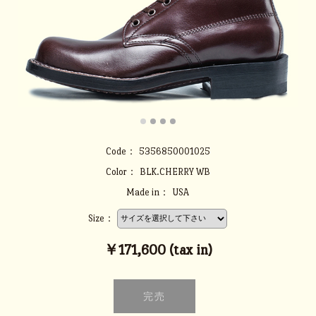
Code：
5356850001025
Color：
BLK.CHERRY WB
Made in：
USA
Size：
￥171,600 (tax in)