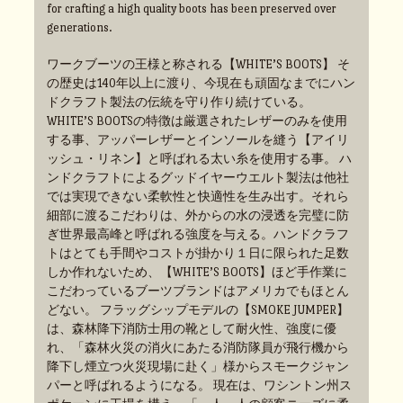
for crafting a high quality boots has been preserved over
generations.
ワークブーツの王様と称される【WHITE’S BOOTS】 そ
の歴史は140年以上に渡り、今現在も頑固なまでにハン
ドクラフト製法の伝統を守り作り続けている。
WHITE’S BOOTSの特徴は厳選されたレザーのみを使用
する事、アッパーレザーとインソールを縫う【アイリ
ッシュ・リネン】と呼ばれる太い糸を使用する事。 ハ
ンドクラフトによるグッドイヤーウエルト製法は他社
では実現できない柔軟性と快適性を生み出す。それら
細部に渡るこだわりは、外からの水の浸透を完璧に防
ぎ世界最高峰と呼ばれる強度を与える。ハンドクラフ
トはとても手間やコストが掛かり１日に限られた足数
しか作れないため、【WHITE’S BOOTS】ほど手作業に
こだわっているブーツブランドはアメリカでもほとん
どない。 フラッグシップモデルの【SMOKE JUMPER】
は、森林降下消防士用の靴として耐火性、強度に優
れ、「森林火災の消火にあたる消防隊員が飛行機から
降下し煙立つ火災現場に赴く」様からスモークジャン
パーと呼ばれるようになる。 現在は、ワシントン州ス