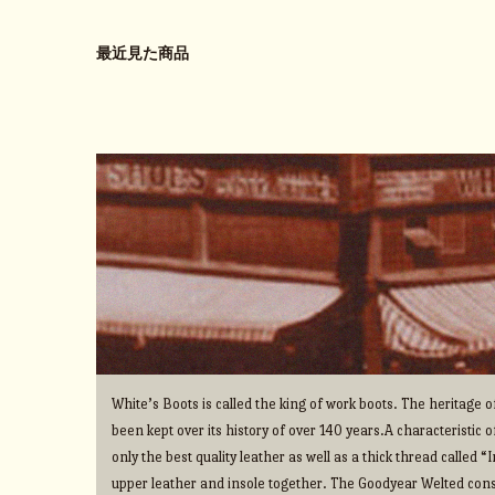
最近見た商品
White’s Boots is called the king of work boots. The heritage
been kept over its history of over 140 years.A characteristic o
only the best quality leather as well as a thick thread called 
upper leather and insole together. The Goodyear Welted cons