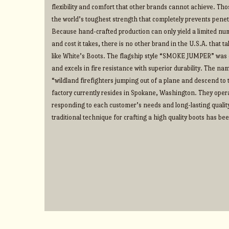
flexibility and comfort that other brands cannot achieve. Thos
the world’s toughest strength that completely prevents penet
Because hand-crafted production can only yield a limited num
and cost it takes, there is no other brand in the U.S.A. that 
like White’s Boots. The flagship style “SMOKE JUMPER” was d
and excels in fire resistance with superior durability. The na
“wildland firefighters jumping out of a plane and descend to t
factory currently resides in Spokane, Washington. They operate
responding to each customer’s needs and long-lasting qualit
traditional technique for crafting a high quality boots has b