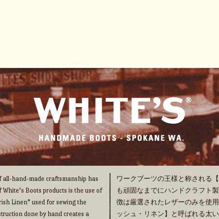
 of all-hand-made craftsmanship has
ワークブーツの王様と称される【WHI
f White’s Boots products is the use of
も頑固なまでにハンドクラフト製法の
“Irish Linen” used for sewing the
徴は厳選されたレザーのみを使用
truction done by hand creates a
ッシュ・リネン】と呼ばれる太い