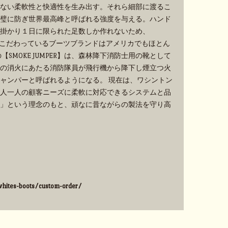
ない柔軟性と快適性を生み出す。それら細部に渡るこ
璧に防ぎ世界最高峰と呼ばれる強度を与える。ハンド
掛かり１日に限られた足数しか作れないため、
手作業にこだわっているブーツブランドはアメリカでもほとん
SMOKE JUMPER】は、森林降下消防士用の靴として
の消火にあたる消防隊員が飛行機から降下し煙立つ火
ャンパーと呼ばれるようになる。 現在は、ワシントン
人一人の顧客ニーズに柔軟に対応できるシステムと品
」という理念のもと、頑なに昔ながらの製法を守り高
hites-boots/custom-order/