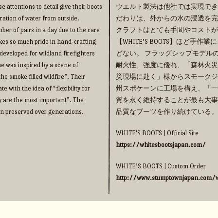
e attentions to detail give their boots
ウエルト製法は他社では実現でき
ration of water from outside.
だわりは、外からの水の浸透を完
ber of pairs in a day due to the care
クラフトはとても手間やコストが
takes so much pride in hand-crafting
【WHITE’S BOOTS】ほど
eveloped for wildland firefighters
どない。 フラッグシップモデルの【
me was inspired by a scene of
耐火性、強度に優れ、「森林火災
he smoke filled wildfire”. Their
災現場に赴く」様からスモークジ
 with the idea of “flexibility for
州スポケーンに工場を構え、「一
y are the most important”. The
質を永く維持することが最も大事
een preserved over generations.
品質なブーツを作り続けている。
WHITE'S BOOTS | Official Site
https://whitesbootsjapan.com/
WHITE’S BOOTS | Custom Order
http://www.stumptownjapan.com/w