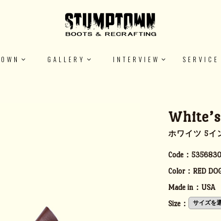
TOWN
GALLERY
INTERVIEW
SERVICE
White’s
ホワイツ 5イン
Code：
5356830
Color：
RED DO
Made in：
USA
Size：