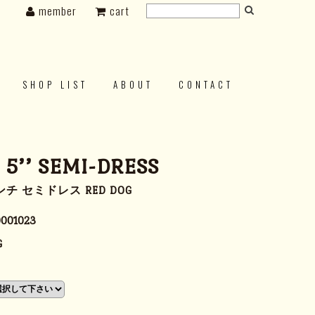
member
cart
SHOP LIST
ABOUT
CONTACT
 5’’ SEMI-DRESS
チ セミドレス RED DOG
001023
G