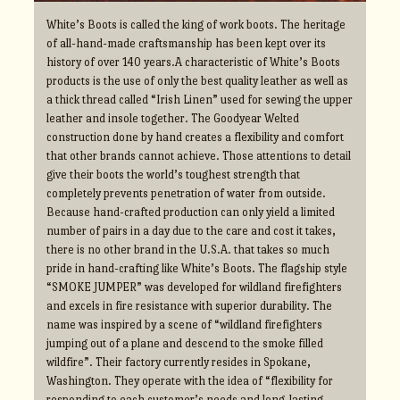
White’s Boots is called the king of work boots. The heritage
of all-hand-made craftsmanship has been kept over its
history of over 140 years.A characteristic of White’s Boots
products is the use of only the best quality leather as well as
a thick thread called “Irish Linen” used for sewing the upper
leather and insole together. The Goodyear Welted
construction done by hand creates a flexibility and comfort
that other brands cannot achieve. Those attentions to detail
give their boots the world’s toughest strength that
completely prevents penetration of water from outside.
Because hand-crafted production can only yield a limited
number of pairs in a day due to the care and cost it takes,
there is no other brand in the U.S.A. that takes so much
pride in hand-crafting like White’s Boots. The flagship style
“SMOKE JUMPER” was developed for wildland firefighters
and excels in fire resistance with superior durability. The
name was inspired by a scene of “wildland firefighters
jumping out of a plane and descend to the smoke filled
wildfire”. Their factory currently resides in Spokane,
Washington. They operate with the idea of “flexibility for
responding to each customer’s needs and long-lasting