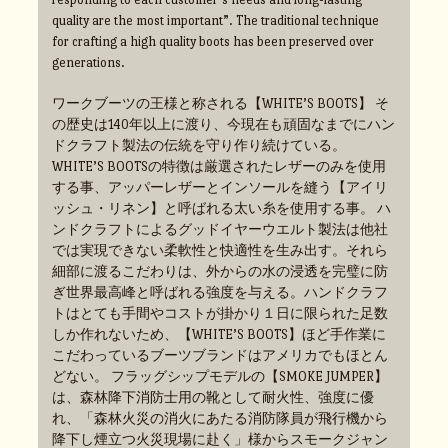
quality are the most important”. The traditional technique
for crafting a high quality boots has been preserved over
generations.
ワークブーツの王様と称される【WHITE’S BOOTS】 そ
の歴史は140年以上に渡り、今現在も頑固なまでにハン
ドクラフト製法の伝統を守り作り続けている。
WHITE’S BOOTSの特徴は厳選されたレザーのみを使用
する事、アッパーレザーとインソールを縫う【アイリ
ッシュ・リネン】と呼ばれる太い糸を使用する事。 ハ
ンドクラフトによるグッドイヤーウエルト製法は他社
では実現できない柔軟性と快適性を生み出す。それら
細部に渡るこだわりは、外からの水の浸透を完璧に防
ぎ世界最高峰と呼ばれる強度を与える。ハンドクラフ
トはとても手間やコストが掛かり１日に限られた足数
しか作れないため、【WHITE’S BOOTS】ほど手作業に
こだわっているブーツブランドはアメリカでもほとん
どない。 フラッグシップモデルの【SMOKE JUMPER】
は、森林降下消防士用の靴として耐火性、強度に優
れ、「森林火災の消火にあたる消防隊員が飛行機から
降下し煙立つ火災現場に赴く」様からスモークジャン