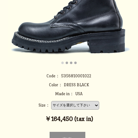
Code：
5356810001022
Color：
DRESS BLACK
Made in：
USA
Size：
￥164,450 (tax in)