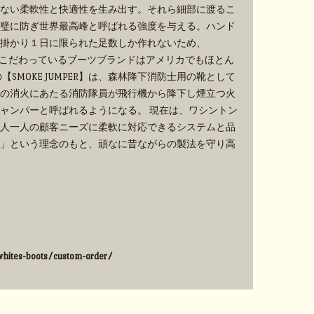
ない柔軟性と快適性を生み出す。それら細部に渡るこ
璧に防ぎ世界最高峰と呼ばれる強度を与える。ハンド
掛かり１日に限られた足数しか作れないため、
手作業にこだわっているブーツブランドはアメリカでもほとん
SMOKE JUMPER】は、森林降下消防士用の靴として
の消火にあたる消防隊員が飛行機から降下し煙立つ火
ャンパーと呼ばれるようになる。 現在は、ワシントン
人一人の顧客ニーズに柔軟に対応できるシステムと品
」という理念のもと、頑なに昔ながらの製法を守り高
hites-boots/custom-order/