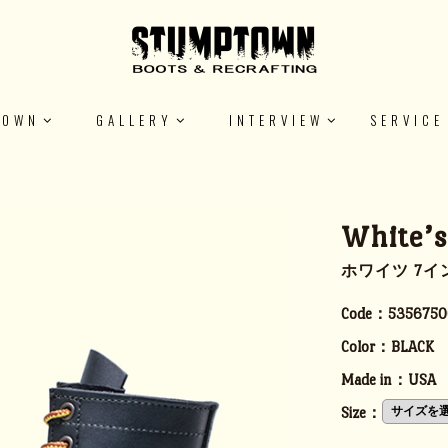
TOWN
GALLERY
INTERVIEW
SERVICE
White’
ホワイツ 7イ
Code：
5356750
Color：
BLACK
Made in：
USA
Size：