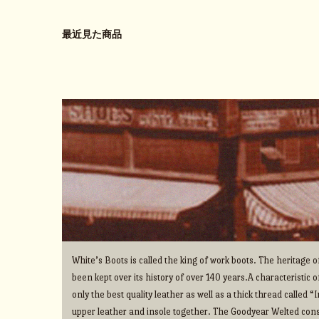
最近見た商品
White’s Boots is called the king of work boots. The heritage
been kept over its history of over 140 years.A characteristic o
only the best quality leather as well as a thick thread called 
upper leather and insole together. The Goodyear Welted cons