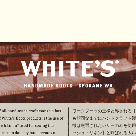
 of all-hand-made craftsmanship has
ワークブーツの王様と称される【WHI
f White’s Boots products is the use of
も頑固なまでにハンドクラフト製法の
“Irish Linen” used for sewing the
徴は厳選されたレザーのみを使用
truction done by hand creates a
ッシュ・リネン】と呼ばれる太い