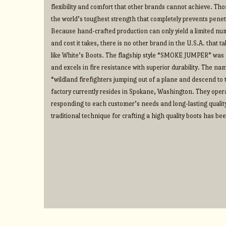
flexibility and comfort that other brands cannot achieve. Thos
the world’s toughest strength that completely prevents penet
Because hand-crafted production can only yield a limited num
and cost it takes, there is no other brand in the U.S.A. that 
like White’s Boots. The flagship style “SMOKE JUMPER” was d
and excels in fire resistance with superior durability. The na
“wildland firefighters jumping out of a plane and descend to t
factory currently resides in Spokane, Washington. They operate
responding to each customer’s needs and long-lasting qualit
traditional technique for crafting a high quality boots has b