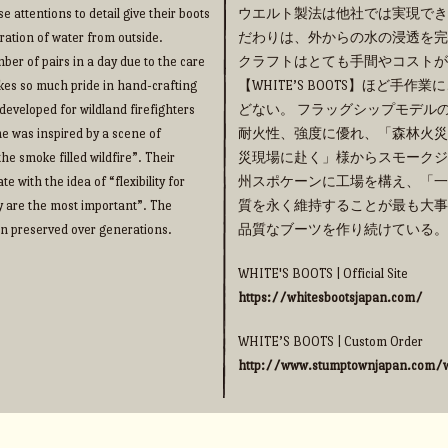
e attentions to detail give their boots
ウエルト製法は他社では実現でき
ration of water from outside.
だわりは、外からの水の浸透を完
ber of pairs in a day due to the care
クラフトはとても手間やコストが
takes so much pride in hand-crafting
【WHITE’S BOOTS】ほど
eveloped for wildland firefighters
どない。 フラッグシップモデルの【
me was inspired by a scene of
耐火性、強度に優れ、「森林火災
he smoke filled wildfire”. Their
災現場に赴く」様からスモークジ
 with the idea of “flexibility for
州スポケーンに工場を構え、「一
y are the most important”. The
質を永く維持することが最も大事
een preserved over generations.
品質なブーツを作り続けている。
WHITE'S BOOTS | Official Site
https://whitesbootsjapan.com/
WHITE’S BOOTS | Custom Order
http://www.stumptownjapan.com/w