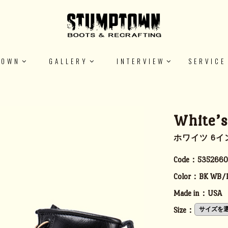
TOWN
GALLERY
INTERVIEW
SERVICE
White’
ホワイツ 6イン
Code：
5352660
Color：
BK WB/
Made in：
USA
Size：