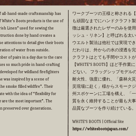
 of all-hand-made craftsmanship has
ワークブーツの王様と称される【WHI
f White’s Boots products is the use of
も頑固なまでにハンドクラフト製法の
“Irish Linen” used for sewing the
徴は厳選されたレザーのみを使用
truction done by hand creates a
ッシュ・リネン】と呼ばれる太い
e attentions to detail give their boots
ウエルト製法は他社では実現でき
ration of water from outside.
だわりは、外からの水の浸透を完
ber of pairs in a day due to the care
クラフトはとても手間やコストが
takes so much pride in hand-crafting
【WHITE’S BOOTS】ほど
eveloped for wildland firefighters
どない。 フラッグシップモデルの【
me was inspired by a scene of
耐火性、強度に優れ、「森林火災
he smoke filled wildfire”. Their
災現場に赴く」様からスモークジ
 with the idea of “flexibility for
州スポケーンに工場を構え、「一
y are the most important”. The
質を永く維持することが最も大事
een preserved over generations.
品質なブーツを作り続けている。
WHITE'S BOOTS | Official Site
https://whitesbootsjapan.com/