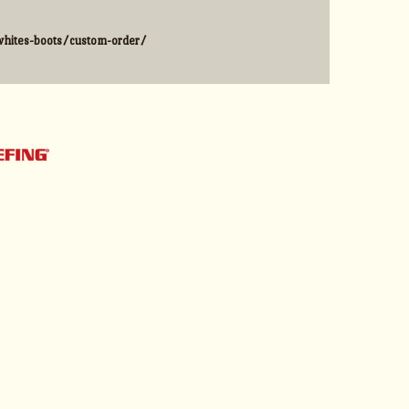
hites-boots/custom-order/