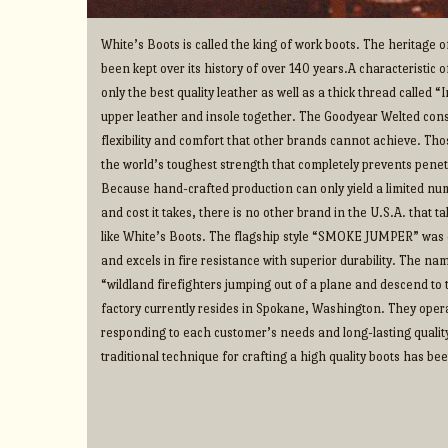
White’s Boots is called the king of work boots. The heritage
been kept over its history of over 140 years.A characteristic o
only the best quality leather as well as a thick thread called 
upper leather and insole together. The Goodyear Welted cons
flexibility and comfort that other brands cannot achieve. Thos
the world’s toughest strength that completely prevents penet
Because hand-crafted production can only yield a limited num
and cost it takes, there is no other brand in the U.S.A. that 
like White’s Boots. The flagship style “SMOKE JUMPER” was d
and excels in fire resistance with superior durability. The na
“wildland firefighters jumping out of a plane and descend to t
factory currently resides in Spokane, Washington. They operate
responding to each customer’s needs and long-lasting qualit
traditional technique for crafting a high quality boots has b