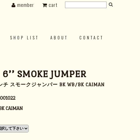
member
cart
SHOP LIST
ABOUT
CONTACT
s 6’’ SMOKE JUMPER
チ スモークジャンパー BK WB/BK CAIMAN
001022
BK CAIMAN