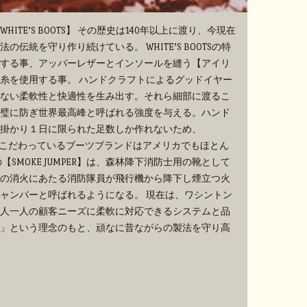
TE’S BOOTS】 その歴史は140年以上に渡り、今現在
伝統を守り作り続けている。 WHITE’S BOOTSの特
する事、アッパーレザーとインソールを縫う【アイリ
糸を使用する事。 ハンドクラフトによるグッドイヤー
ない柔軟性と快適性を生み出す。それら細部に渡るこ
璧に防ぎ世界最高峰と呼ばれる強度を与える。ハンド
掛かり１日に限られた足数しか作れないため、
手作業にこだわっているブーツブランドはアメリカでもほとん
SMOKE JUMPER】は、森林降下消防士用の靴として
の消火にあたる消防隊員が飛行機から降下し煙立つ火
ャンパーと呼ばれるようになる。 現在は、ワシントン
人一人の顧客ニーズに柔軟に対応できるシステムと品
」という理念のもと、頑なに昔ながらの製法を守り高