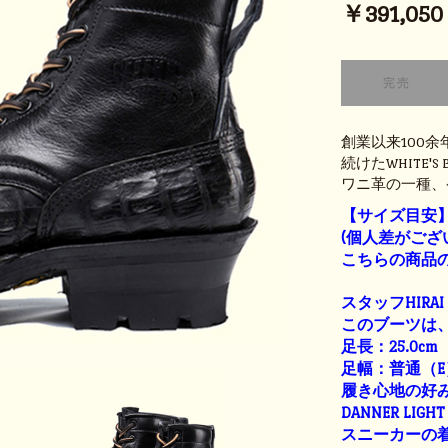
￥391,050 (
創業以来100
続けたWHITE'
ワニ革の一種、
【サイズ目安
(個人差がござ
こちらの商品の
スタッフHIRAI
このブーツは、
足長：25.0cm
足幅：普通（E
履き心地の好
DANNER LIGHT 
スニーカーの