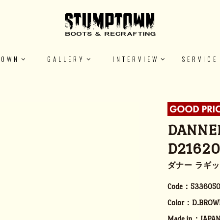
TOWN
GALLERY
INTERVIEW
SERVICE
DANNER
D2162
ダナー ラギット 
Code：
533605
Color：
D.BROW
Made in：
JAPA