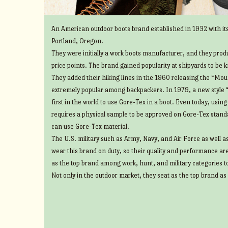
An American outdoor boots brand established in 1932 with its
Portland, Oregon.
They were initially a work boots manufacturer, and they prod
price points. The brand gained popularity at shipyards to be 
They added their hiking lines in the 1960 releasing the “Mount
extremely popular among backpackers. In 1979, a new style 
first in the world to use Gore-Tex in a boot. Even today, usin
requires a physical sample to be approved on Gore-Tex standa
can use Gore-Tex material.
The U.S. military such as Army, Navy, and Air Force as well 
wear this brand on duty, so their quality and performance ar
as the top brand among work, hunt, and military categories t
Not only in the outdoor market, they seat as the top brand as