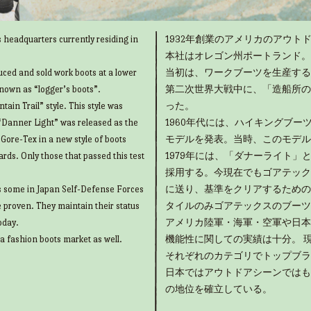
 headquarters currently residing in
1932年創業のアメリカのアウトド
本社はオレゴン州ポートランド。
uced and sold work boots at a lower
当初は、ワークブーツを生産する
known as “logger’s boots”.
第二次世界大戦中に、「造船所の
ain Trail” style. This style was
った。
“Danner Light” was released as the
1960年代には、ハイキングブ
g Gore-Tex in a new style of boots
モデルを発表。当時、このモデル
rds. Only those that passed this test
1979年には、「ダナーライト
採用する。今現在でもゴアテック
as some in Japan Self-Defense Forces
に送り、基準をクリアするための
e proven. They maintain their status
タイルのみゴアテックスのブーツ
oday.
アメリカ陸軍・海軍・空軍や日本
 a fashion boots market as well.
機能性に関しての実績は十分。 
それぞれのカテゴリでトップブラ
日本ではアウトドアシーンではも
の地位を確立している。