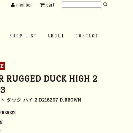
member
cart
SHOP LIST
ABOUT
CONTACT
 RUGGED DUCK HIGH 2
03
ダック ハイ 2 D216207 D.BROWN
0002022
N
N