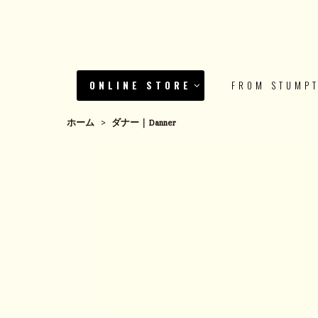
ONLINE STORE
FROM STUMP
ホーム
>
ダナー｜Danner