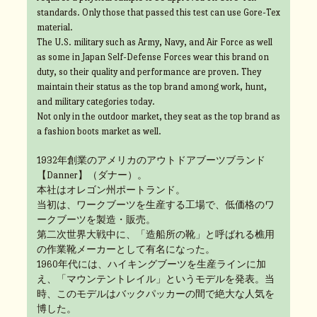
standards. Only those that passed this test can use Gore-Tex
material.
The U.S. military such as Army, Navy, and Air Force as well
as some in Japan Self-Defense Forces wear this brand on
duty, so their quality and performance are proven. They
maintain their status as the top brand among work, hunt,
and military categories today.
Not only in the outdoor market, they seat as the top brand as
a fashion boots market as well.
1932年創業のアメリカのアウトドアブーツブランド
【Danner】（ダナー）。
本社はオレゴン州ポートランド。
当初は、ワークブーツを生産する工場で、低価格のワ
ークブーツを製造・販売。
第二次世界大戦中に、「造船所の靴」と呼ばれる樵用
の作業靴メーカーとして有名になった。
1960年代には、ハイキングブーツを生産ラインに加
え、「マウンテントレイル」というモデルを発表。当
時、このモデルはバックパッカーの間で絶大な人気を
博した。