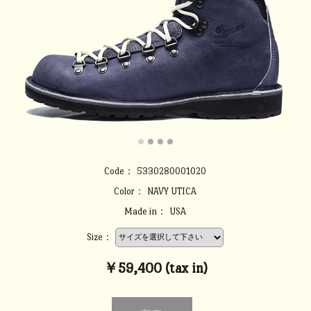
Code：
5330280001020
Color：
NAVY UTICA
Made in：
USA
Size：
￥59,400 (tax in)