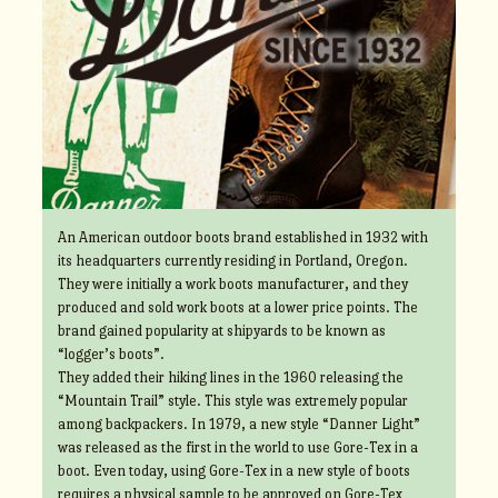
An American outdoor boots brand established in 1932 with
its headquarters currently residing in Portland, Oregon.
They were initially a work boots manufacturer, and they
produced and sold work boots at a lower price points. The
brand gained popularity at shipyards to be known as
“logger’s boots”.
They added their hiking lines in the 1960 releasing the
“Mountain Trail” style. This style was extremely popular
among backpackers. In 1979, a new style “Danner Light”
was released as the first in the world to use Gore-Tex in a
boot. Even today, using Gore-Tex in a new style of boots
requires a physical sample to be approved on Gore-Tex