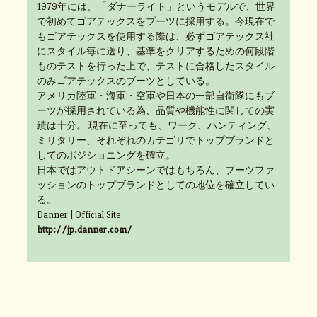
1979年には、「ダナーライト」というモデルで、世界
で初めてゴアテックスをブーツに採用する。今現在で
もゴアテックスを使用する際は、必ずゴアテックス社
にスタイル毎に送り、基準をクリアするための何段階
ものテストを行った上で、テストに合格したスタイル
のみゴアテックスのブーツとしている。
アメリカ陸軍・海軍・空軍や日本の一部自衛隊にもブ
ーツが採用されている為、品質や機能性に関しての実
績は十分。 現在に至っても、ワーク、ハンティング、
ミリタリー、それぞれのカテゴリでトップブランドと
してのポジショニングを確立。
日本ではアウトドアシーンではもちろん、ブーツファ
ッションのトップブランドとしての地位を確立してい
る。
Danner | Official Site
http://jp.danner.com/