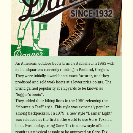
An American outdoor boots brand established in 1932 with
its headquarters currently residing in Portland, Oregon.
They were initially a work boots manufacturer, and they
produced and sold work boots at a lower price points. The
brand gained popularity at shipyards to be known as
“logger’s boots”.
They added their hiking lines in the 1960 releasing the
“Mountain Trail” style. This style was extremely popular
among backpackers. In 1979, a new style “Danner Light”
was released as the first in the world to use Gore-Tex in a
boot. Even today, using Gore-Tex in a new style of boots
requires a physical sample to be approved on Gore-Tex