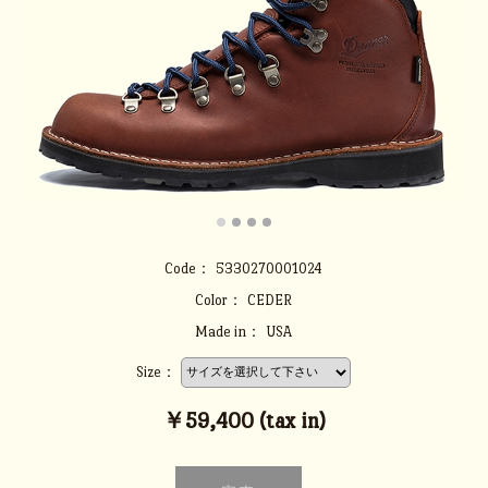
Code：
5330270001024
Color：
CEDER
Made in：
USA
Size：
￥59,400 (tax in)