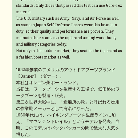
standards. Only those that passed this test can use Gore-Tex
material.
The U.S. military such as Army, Navy, and Air Force as well
as some in Japan Self-Defense Forces wear this brand on
duty, so their quality and performance are proven. They
maintain their status as the top brand among work, hunt,
and military categories today.
Not only in the outdoor market, they seat as the top brand as
a fashion boots market as well.
1932年創業のアメリカのアウトドアブーツブランド
【Danner】（ダナー）。
本社はオレゴン州ポートランド。
当初は、ワークブーツを生産する工場で、低価格のワ
ークブーツを製造・販売。
第二次世界大戦中に、「造船所の靴」と呼ばれる樵用
の作業靴メーカーとして有名になった。
1960年代には、ハイキングブーツを生産ラインに加
え、「マウンテントレイル」というモデルを発表。当
時、このモデルはバックパッカーの間で絶大な人気を
博した。