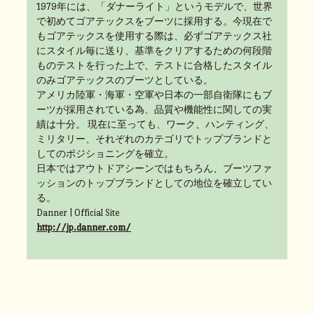
1979年には、「ダナーライト」というモデルで、世界
で初めてゴアテックスをブーツに採用する。今現在で
もゴアテックスを使用する際は、必ずゴアテックス社
にスタイル毎に送り、基準をクリアするための何段階
ものテストを行った上で、テストに合格したスタイル
のみゴアテックスのブーツとしている。
アメリカ陸軍・海軍・空軍や日本の一部自衛隊にもブ
ーツが採用されている為、品質や機能性に関しての実
績は十分。 現在に至っても、ワーク、ハンティング、
ミリタリー、それぞれのカテゴリでトップブランドと
してのポジショニングを確立。
日本ではアウトドアシーンではもちろん、ブーツファ
ッションのトップブランドとしての地位を確立してい
る。
Danner | Official Site
http://jp.danner.com/