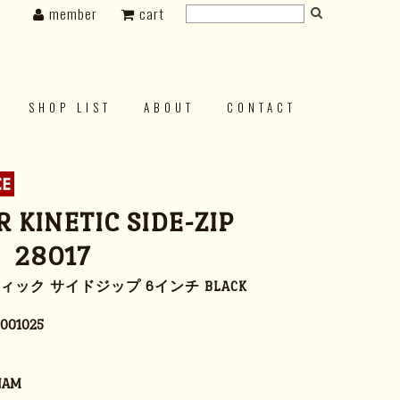
member
cart
SHOP LIST
ABOUT
CONTACT
 KINETIC SIDE-ZIP
 28017
ィック サイドジップ 6インチ BLACK
001025
NAM