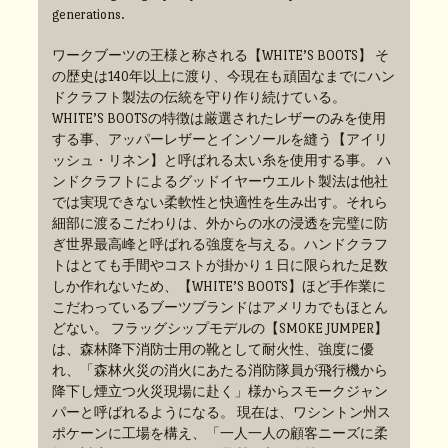
generations.
ワークブーツの王様と称される【WHITE’S BOOTS】 そ
の歴史は140年以上に渡り、今現在も頑固なまでにハン
ドクラフト製法の伝統を守り作り続けている。
WHITE’S BOOTSの特徴は厳選されたレザーのみを使用
する事、アッパーレザーとインソールを縫う【アイリ
ッシュ・リネン】と呼ばれる太い糸を使用する事。 ハ
ンドクラフトによるグッドイヤーウエルト製法は他社
では実現できない柔軟性と快適性を生み出す。それら
細部に渡るこだわりは、外からの水の浸透を完璧に防
ぎ世界最高峰と呼ばれる強度を与える。ハンドクラフ
トはとても手間やコストが掛かり１日に限られた足数
しか作れないため、【WHITE’S BOOTS】ほど手作業に
こだわっているブーツブランドはアメリカでもほとん
どない。 フラッグシップモデルの【SMOKE JUMPER】
は、森林降下消防士用の靴として耐火性、強度に優
れ、「森林火災の消火にあたる消防隊員が飛行機から
降下し煙立つ火災現場に赴く」様からスモークジャン
パーと呼ばれるようになる。 現在は、ワシントン州ス
ポケーンに工場を構え、「一人一人の顧客ニーズに柔