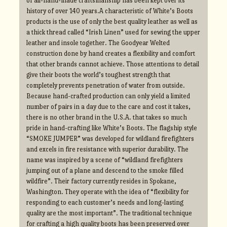
of all-hand-made craftsmanship has been kept over its
history of over 140 years.A characteristic of White’s Boots
products is the use of only the best quality leather as well as
a thick thread called “Irish Linen” used for sewing the upper
leather and insole together. The Goodyear Welted
construction done by hand creates a flexibility and comfort
that other brands cannot achieve. Those attentions to detail
give their boots the world’s toughest strength that
completely prevents penetration of water from outside.
Because hand-crafted production can only yield a limited
number of pairs in a day due to the care and cost it takes,
there is no other brand in the U.S.A. that takes so much
pride in hand-crafting like White’s Boots. The flagship style
“SMOKE JUMPER” was developed for wildland firefighters
and excels in fire resistance with superior durability. The
name was inspired by a scene of “wildland firefighters
jumping out of a plane and descend to the smoke filled
wildfire”. Their factory currently resides in Spokane,
Washington. They operate with the idea of “flexibility for
responding to each customer’s needs and long-lasting
quality are the most important”. The traditional technique
for crafting a high quality boots has been preserved over