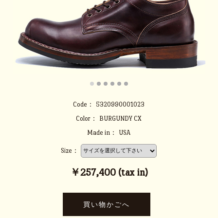
Code：
5320990001023
Color：
BURGUNDY CX
Made in：
USA
Size：
￥257,400 (tax in)