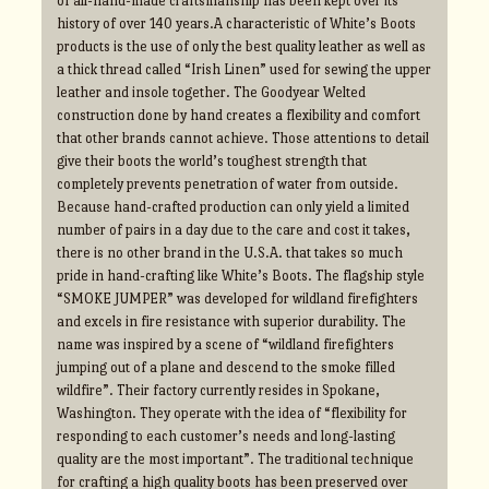
of all-hand-made craftsmanship has been kept over its
history of over 140 years.A characteristic of White’s Boots
products is the use of only the best quality leather as well as
a thick thread called “Irish Linen” used for sewing the upper
leather and insole together. The Goodyear Welted
construction done by hand creates a flexibility and comfort
that other brands cannot achieve. Those attentions to detail
give their boots the world’s toughest strength that
completely prevents penetration of water from outside.
Because hand-crafted production can only yield a limited
number of pairs in a day due to the care and cost it takes,
there is no other brand in the U.S.A. that takes so much
pride in hand-crafting like White’s Boots. The flagship style
“SMOKE JUMPER” was developed for wildland firefighters
and excels in fire resistance with superior durability. The
name was inspired by a scene of “wildland firefighters
jumping out of a plane and descend to the smoke filled
wildfire”. Their factory currently resides in Spokane,
Washington. They operate with the idea of “flexibility for
responding to each customer’s needs and long-lasting
quality are the most important”. The traditional technique
for crafting a high quality boots has been preserved over