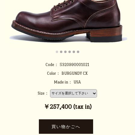
Code：
5320990001021
Color：
BURGUNDY CX
Made in：
USA
Size：
￥257,400 (tax in)