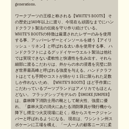
generations.
ワークブーツの王様と称される【WHITE’S BOOTS】 そ
の歴史は140年以上に渡り、今現在も頑固なまでにハン
ドクラフト製法の伝統を守り作り続けている。
WHITE’S BOOTSの特徴は厳選されたレザーのみを使用
する事、アッパーレザーとインソールを縫う【アイリ
ッシュ・リネン】と呼ばれる太い糸を使用する事。 ハ
ンドクラフトによるグッドイヤーウエルト製法は他社
では実現できない柔軟性と快適性を生み出す。それら
細部に渡るこだわりは、外からの水の浸透を完璧に防
ぎ世界最高峰と呼ばれる強度を与える。ハンドクラフ
トはとても手間やコストが掛かり１日に限られた足数
しか作れないため、【WHITE’S BOOTS】ほど手作業に
こだわっているブーツブランドはアメリカでもほとん
どない。 フラッグシップモデルの【SMOKE JUMPER】
は、森林降下消防士用の靴として耐火性、強度に優
れ、「森林火災の消火にあたる消防隊員が飛行機から
降下し煙立つ火災現場に赴く」様からスモークジャン
パーと呼ばれるようになる。 現在は、ワシントン州ス
ポケーンに工場を構え、「一人一人の顧客ニーズに柔