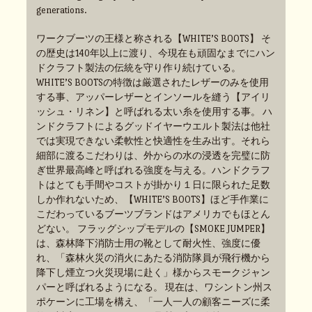
generations.
ワークブーツの王様と称される【WHITE’S BOOTS】 そ
の歴史は140年以上に渡り、今現在も頑固なまでにハン
ドクラフト製法の伝統を守り作り続けている。
WHITE’S BOOTSの特徴は厳選されたレザーのみを使用
する事、アッパーレザーとインソールを縫う【アイリ
ッシュ・リネン】と呼ばれる太い糸を使用する事。 ハ
ンドクラフトによるグッドイヤーウエルト製法は他社
では実現できない柔軟性と快適性を生み出す。それら
細部に渡るこだわりは、外からの水の浸透を完璧に防
ぎ世界最高峰と呼ばれる強度を与える。ハンドクラフ
トはとても手間やコストが掛かり１日に限られた足数
しか作れないため、【WHITE’S BOOTS】ほど手作業に
こだわっているブーツブランドはアメリカでもほとん
どない。 フラッグシップモデルの【SMOKE JUMPER】
は、森林降下消防士用の靴として耐火性、強度に優
れ、「森林火災の消火にあたる消防隊員が飛行機から
降下し煙立つ火災現場に赴く」様からスモークジャン
パーと呼ばれるようになる。 現在は、ワシントン州ス
ポケーンに工場を構え、「一人一人の顧客ニーズに柔