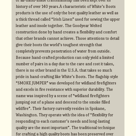
of all-hand-made craftsmanship has been kept over its
history of over 140 years.A characteristic of White’s Boots
products is the use of only the best quality leather as well as
a thick thread called “Irish Linen” used for sewing the upper
leather and insole together. The Goodyear Welted
construction done by hand creates a flexibility and comfort
that other brands cannot achieve. Those attentions to detail
give their boots the world’s toughest strength that
completely prevents penetration of water from outside.
Because hand-crafted production can only yield a limited
number of pairs in a day due to the care and cost it takes,
there is no other brand in the U.S.A. that takes so much
pride in hand-crafting like White’s Boots. The flagship style
“SMOKE JUMPER” was developed for wildland firefighters
and excels in fire resistance with superior durability. The
name was inspired by a scene of “wildland firefighters
jumping out of a plane and descend to the smoke filled
wildfire”. Their factory currently resides in Spokane,
Washington. They operate with the idea of “flexibility for
responding to each customer’s needs and long-lasting
quality are the most important”. The traditional technique
for crafting a high quality boots has been preserved over