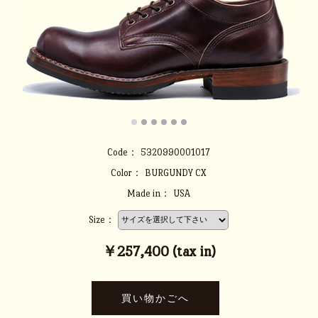
Code：
5320990001017
Color：
BURGUNDY CX
Made in：
USA
Size：
￥257,400 (tax in)