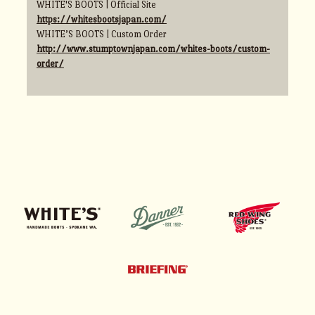
WHITE'S BOOTS | Official Site
https://whitesbootsjapan.com/
WHITE’S BOOTS | Custom Order
http://www.stumptownjapan.com/whites-boots/custom-
order/