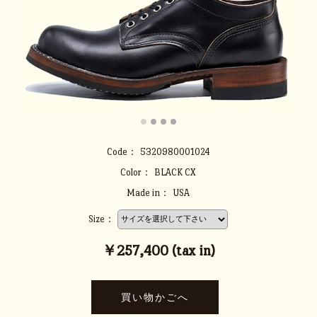
Code：
5320980001024
Color：
BLACK CX
Made in：
USA
Size：
￥257,400 (tax in)