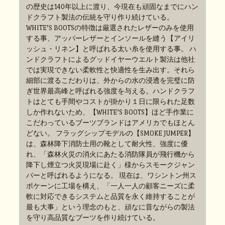
の歴史は140年以上に渡り、今現在も頑固なまでにハン
ドクラフト製法の伝統を守り作り続けている。
WHITE’S BOOTSの特徴は厳選されたレザーのみを使用
する事、アッパーレザーとインソールを縫う【アイリ
ッシュ・リネン】と呼ばれる太い糸を使用する事。 ハ
ンドクラフトによるグッドイヤーウエルト製法は他社
では実現できない柔軟性と快適性を生み出す。それら
細部に渡るこだわりは、外からの水の浸透を完璧に防
ぎ世界最高峰と呼ばれる強度を与える。ハンドクラフ
トはとても手間やコストが掛かり１日に限られた足数
しか作れないため、【WHITE’S BOOTS】ほど手作業に
こだわっているブーツブランドはアメリカでもほとん
どない。 フラッグシップモデルの【SMOKE JUMPER】
は、森林降下消防士用の靴として耐火性、強度に優
れ、「森林火災の消火にあたる消防隊員が飛行機から
降下し煙立つ火災現場に赴く」様からスモークジャン
パーと呼ばれるようになる。 現在は、ワシントン州ス
ポケーンに工場を構え、「一人一人の顧客ニーズに柔
軟に対応できるシステムと品質を永く維持することが
最も大事」という理念のもと、頑なに昔ながらの製法
を守り高品質なブーツを作り続けている。