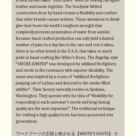
a thick thread called “Irish Linen” used for sewing the upper
leather and insole together. The Goodyear Welted
construction done by hand creates a flexibility and comfort
that other brands cannot achieve. Those attentions to detail
give their boots the world’s toughest strength that
completely prevents penetration of water from outside.
Because hand-crafted production can only yield a limited
number of pairs in a day due to the care and cost it takes,
there is no other brand in the U.S.A. that takes so much
pride in hand-crafting like White’s Boots. The flagship style
“SMOKE JUMPER” was developed for wildland firefighters
and excels in fire resistance with superior durability. The
name was inspired by a scene of “wildland firefighters
jumping out of a plane and descend to the smoke filled
wildfire”. Their factory currently resides in Spokane,
Washington. They operate with the idea of “flexibility for
responding to each customer’s needs and long-lasting
quality are the most important”. The traditional technique
for crafting a high quality boots has been preserved over
generations.
ワークブーツの王様と称される【WHITE’S BOOTS】 そ