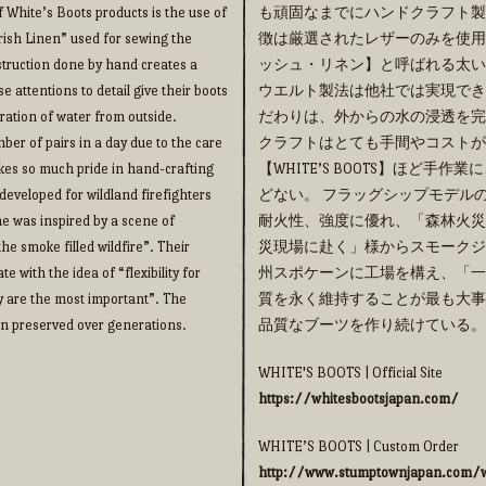
f White’s Boots products is the use of
も頑固なまでにハンドクラフト製法の
“Irish Linen” used for sewing the
徴は厳選されたレザーのみを使用
truction done by hand creates a
ッシュ・リネン】と呼ばれる太い
e attentions to detail give their boots
ウエルト製法は他社では実現でき
ration of water from outside.
だわりは、外からの水の浸透を完
ber of pairs in a day due to the care
クラフトはとても手間やコストが
takes so much pride in hand-crafting
【WHITE’S BOOTS】ほど
eveloped for wildland firefighters
どない。 フラッグシップモデルの【
me was inspired by a scene of
耐火性、強度に優れ、「森林火災
he smoke filled wildfire”. Their
災現場に赴く」様からスモークジ
 with the idea of “flexibility for
州スポケーンに工場を構え、「一
y are the most important”. The
質を永く維持することが最も大事
een preserved over generations.
品質なブーツを作り続けている。
WHITE'S BOOTS | Official Site
https://whitesbootsjapan.com/
WHITE’S BOOTS | Custom Order
http://www.stumptownjapan.com/w