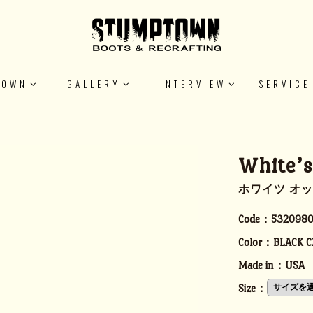
TOWN
GALLERY
INTERVIEW
SERVICE
White’
ホワイツ オック
Code：
5320980
Color：
BLACK C
Made in：
USA
Size：