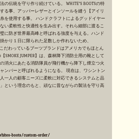
伝統を守り作り続けている。 WHITE’S BOOTSの特
する事、アッパーレザーとインソールを縫う【アイリ
糸を使用する事。 ハンドクラフトによるグッドイヤー
ない柔軟性と快適性を生み出す。それら細部に渡るこ
璧に防ぎ世界最高峰と呼ばれる強度を与える。ハンド
掛かり１日に限られた足数しか作れないため、
手作業にこだわっているブーツブランドはアメリカでもほとん
SMOKE JUMPER】は、森林降下消防士用の靴として
の消火にあたる消防隊員が飛行機から降下し煙立つ火
ャンパーと呼ばれるようになる。 現在は、ワシントン
人一人の顧客ニーズに柔軟に対応できるシステムと品
」という理念のもと、頑なに昔ながらの製法を守り高
hites-boots/custom-order/