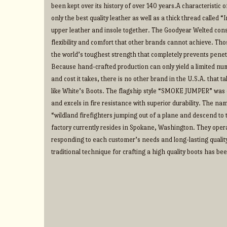
been kept over its history of over 140 years.A characteristic o
only the best quality leather as well as a thick thread called 
upper leather and insole together. The Goodyear Welted cons
flexibility and comfort that other brands cannot achieve. Thos
the world’s toughest strength that completely prevents penet
Because hand-crafted production can only yield a limited num
and cost it takes, there is no other brand in the U.S.A. that 
like White’s Boots. The flagship style “SMOKE JUMPER” was d
and excels in fire resistance with superior durability. The na
“wildland firefighters jumping out of a plane and descend to t
factory currently resides in Spokane, Washington. They operate
responding to each customer’s needs and long-lasting qualit
traditional technique for crafting a high quality boots has b