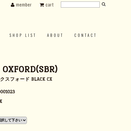
member
cart
SHOP LIST
ABOUT
CONTACT
s OXFORD(SBR)
スフォード BLACK CX
001023
X