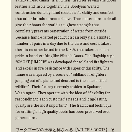
a thick thread called “Irish Linen” used for sewing the upper
leather and insole together. The Goodyear Welted
construction done by hand creates a flexibility and comfort
that other brands cannot achieve. Those attentions to detail
give their boots the world’s toughest strength that
completely prevents penetration of water from outside.
Because hand-crafted production can only yield a limited
number of pairs in a day due to the care and cost it takes,
there is no other brand in the U.S.A. that takes so much
pride in hand-crafting like White’s Boots. The flagship style
“SMOKE JUMPER” was developed for wildland firefighters
and excels in fire resistance with superior durability. The
name was inspired by a scene of “wildland firefighters
jumping out of a plane and descend to the smoke filled
wildfire”. Their factory currently resides in Spokane,
Washington. They operate with the idea of “flexibility for
responding to each customer’s needs and long-lasting
quality are the most important”. The traditional technique
for crafting a high quality boots has been preserved over
generations.
ワークブーツの王様と称される【WHITE’S BOOTS】 そ