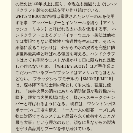
の歴史は140年以上に渡り、今現在も頑固なまでにハン
ドクラフト製法の伝統を守り作り続けている。
WHITE’S BOOTSの特徴は厳選されたレザーのみを使用
する事、アッパーレザーとインソールを縫う【アイリ
ッシュ・リネン】と呼ばれる太い糸を使用する事。 ハ
ンドクラフトによるグッドイヤーウエルト製法は他社
では実現できない柔軟性と快適性を生み出す。それら
細部に渡るこだわりは、外からの水の浸透を完璧に防
ぎ世界最高峰と呼ばれる強度を与える。ハンドクラフ
トはとても手間やコストが掛かり１日に限られた足数
しか作れないため、【WHITE’S BOOTS】ほど手作業に
こだわっているブーツブランドはアメリカでもほとん
どない。 フラッグシップモデルの【SMOKE JUMPER】
は、森林降下消防士用の靴として耐火性、強度に優
れ、「森林火災の消火にあたる消防隊員が飛行機から
降下し煙立つ火災現場に赴く」様からスモークジャン
パーと呼ばれるようになる。 現在は、ワシントン州ス
ポケーンに工場を構え、「一人一人の顧客ニーズに柔
軟に対応できるシステムと品質を永く維持することが
最も大事」という理念のもと、頑なに昔ながらの製法
を守り高品質なブーツを作り続けている。