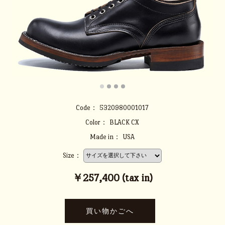
Code：
5320980001017
Color：
BLACK CX
Made in：
USA
Size：
￥257,400 (tax in)