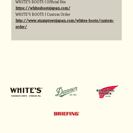
WHITE'S BOOTS | Official Site
https://whitesbootsjapan.com/
WHITE’S BOOTS | Custom Order
http://www.stumptownjapan.com/whites-boots/custom-
order/